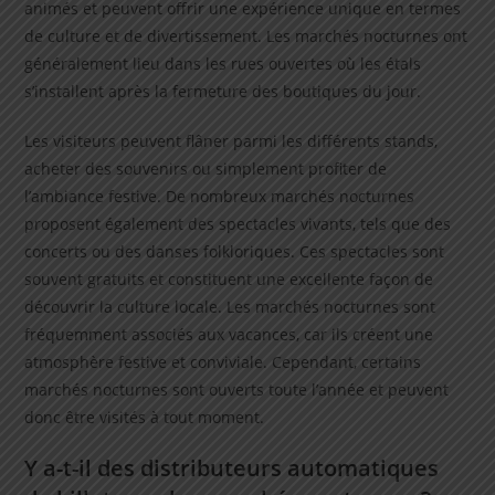
animés et peuvent offrir une expérience unique en termes
de culture et de divertissement. Les marchés nocturnes ont
généralement lieu dans les rues ouvertes où les étals
s’installent après la fermeture des boutiques du jour.
Les visiteurs peuvent flâner parmi les différents stands,
acheter des souvenirs ou simplement profiter de
l’ambiance festive. De nombreux marchés nocturnes
proposent également des spectacles vivants, tels que des
concerts ou des danses folkloriques. Ces spectacles sont
souvent gratuits et constituent une excellente façon de
découvrir la culture locale. Les marchés nocturnes sont
fréquemment associés aux vacances, car ils créent une
atmosphère festive et conviviale. Cependant, certains
marchés nocturnes sont ouverts toute l’année et peuvent
donc être visités à tout moment.
Y a-t-il des distributeurs automatiques