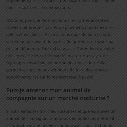
supplémentaires, ce qui est pénalisant pour vous comme
pour les artisans et commerçants.
N’oubliez pas que les marchands nocturnes acceptent
souvent différentes formes de paiement, notamment les
billets et les pièces. Assurez-vous donc de bien compter
votre monnaie avant de partir afin que vous ne soyez pas
pris au dépourvu. Enfin, si vous avez l’intention d’acheter
plusieurs articles sur le marché nocturne, essayez de
regrouper vos achats en une seule transaction. Cela
permettra souvent aux vendeurs de faire des remises
supplémentaires sur le montant total à payer.
Puis-je amener mon animal de
compagnie sur un marché nocturne ?
Si vous aimez les marchés nocturnes et que vous avez un
animal de compagnie, vous vous demandez peut-être s’il
est possible d’amener votre animal avec vous. La bonne