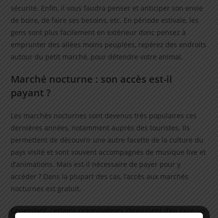
sécurité. Enfin, il vous faudra penser et anticiper son envie
de boire, de faire ses besoins, etc. En période estivale, les
gens sont plus facilement en extérieur donc pensez à
emprunter des allées moins peuplées, repérez des endroits
autour du petit marché, pour détendre votre animal.
Marché nocturne : son accès est-il
payant ?
Les marchés nocturnes sont devenus très populaires ces
dernières années, notamment auprès des touristes. Ils
permettent de découvrir une autre facette de la culture du
pays visité et sont souvent accompagnés de musique live et
d’animations. Mais est-il nécessaire de payer pour y
accéder ? Dans la plupart des cas, l’accès aux marchés
nocturnes est gratuit.
Cependant, certains organisateurs choisissent d’en faire un