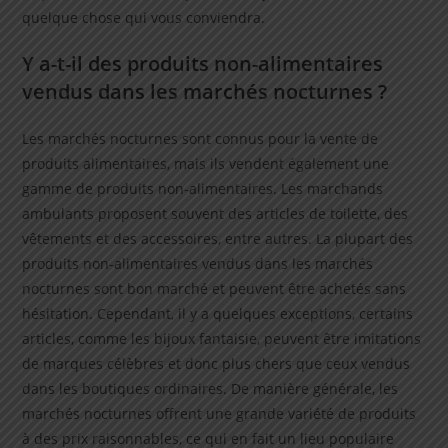
quelque chose qui vous conviendra.
Y a-t-il des produits non-alimentaires
vendus dans les marchés nocturnes ?
Les marchés nocturnes sont connus pour la vente de
produits alimentaires, mais ils vendent également une
gamme de produits non-alimentaires. Les marchands
ambulants proposent souvent des articles de toilette, des
vêtements et des accessoires, entre autres. La plupart des
produits non-alimentaires vendus dans les marchés
nocturnes sont bon marché et peuvent être achetés sans
hésitation. Cependant, il y a quelques exceptions, certains
articles, comme les bijoux fantaisie, peuvent être imitations
de marques célèbres et donc plus chers que ceux vendus
dans les boutiques ordinaires. De manière générale, les
marchés nocturnes offrent une grande variété de produits
à des prix raisonnables, ce qui en fait un lieu populaire