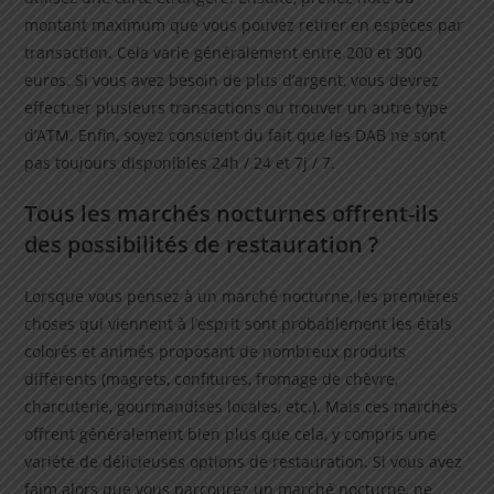
montant maximum que vous pouvez retirer en espèces par
transaction. Cela varie généralement entre 200 et 300
euros. Si vous avez besoin de plus d’argent, vous devrez
effectuer plusieurs transactions ou trouver un autre type
d’ATM. Enfin, soyez conscient du fait que les DAB ne sont
pas toujours disponibles 24h / 24 et 7j / 7.
Tous les marchés nocturnes offrent-ils
des possibilités de restauration ?
Lorsque vous pensez à un marché nocturne, les premières
choses qui viennent à l’esprit sont probablement les étals
colorés et animés proposant de nombreux produits
différents (magrets, confitures, fromage de chèvre,
charcuterie, gourmandises locales, etc.). Mais ces marchés
offrent généralement bien plus que cela, y compris une
variété de délicieuses options de restauration. Si vous avez
faim alors que vous parcourez un marché nocturne, ne