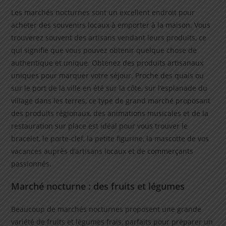
Les marchés nocturnes sont un excellent endroit pour
acheter des souvenirs locaux à emporter à la maison. Vous
trouverez souvent des artisans vendant leurs produits, ce
qui signifie que vous pouvez obtenir quelque chose de
authentique et unique. Obtenez des produits artisanaux
uniques pour marquer votre séjour. Proche des quais ou
sur le port de la ville en été sur la côte, sur l’esplanade du
village dans les terres, ce type de grand marché proposant
des produits régionaux, des animations musicales et de la
restauration sur place est idéal pour vous trouver le
bracelet, le porte-clef, la petite figurine, la mascotte de vos
vacances auprès d’artisans locaux et de commerçants
passionnés.
Marché nocturne : des fruits et légumes
Beaucoup de marchés nocturnes proposent une grande
variété de fruits et légumes frais, parfaits pour préparer un