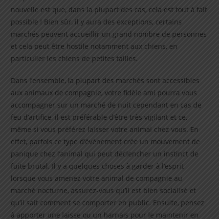
nouvelle est que, dans la plupart des cas, cela est tout à fait
possible ! Bien sûr, il y aura des exceptions, certains
marchés peuvent accueillir un grand nombre de personnes
et cela peut être hostile notamment aux chiens, en
particulier les chiens de petites tailles.
Dans l’ensemble, la plupart des marchés sont accessibles
aux animaux de compagnie, votre fidèle ami pourra vous
accompagner sur un marché de nuit cependant en cas de
feu d’artifice, il est préférable d’être très vigilant et ce,
même si vous préférez laisser votre animal chez vous. En
effet, parfois ce type d’évènement crée un mouvement de
panique chez l’animal qui peut déclencher un instinct de
fuite brutal. Il y a quelques choses à garder à l’esprit
lorsque vous amenez votre animal de compagnie au
marché nocturne, assurez-vous qu’il est bien socialisé et
qu’il sait comment se comporter en public. Ensuite, pensez
à apporter une laisse ou un harnais pour le maintenir en