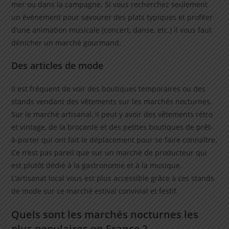
mer ou dans la campagne. Si vous recherchez seulement
un évènement pour savourer des plats typiques et profiter
d’une animation musicale (concert, danse, etc.) il vous faut
dénicher un marché gourmand.
Des articles de mode
Il est fréquent de voir des boutiques temporaires ou des
stands vendant des vêtements sur les marchés nocturnes.
Sur le marché artisanal, il peut y avoir des vêtements rétro
et vintage, de la brocante et des petites boutiques de prêt-
à-porter qui ont fait le déplacement pour se faire connaître.
Ce n’est pas pareil que sur un marché de producteur qui
est plutôt dédié à la gastronomie et à la musique.
L’artisanat local vous est plus accessible grâce à ces stands
de mode sur ce marché estival convivial et festif.
Quels sont les marchés nocturnes les
plus populaires en France ?