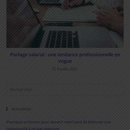
Portage salarial : une tendance professionnelle en
vogue
9 juillet 2021
Rechercher
sur
ce
site
Actualités
Pourquoi se former pour devenir marchand de biens est une
opportunité à ne pas manquer