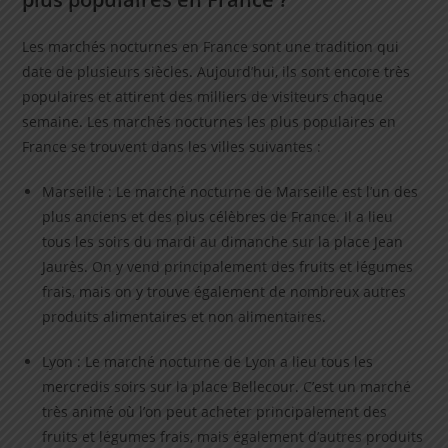
Les marchés nocturnes en France sont une tradition qui
date de plusieurs siècles. Aujourd’hui, ils sont encore très
populaires et attirent des milliers de visiteurs chaque
semaine. Les marchés nocturnes les plus populaires en
France se trouvent dans les villes suivantes :
Marseille : Le marché nocturne de Marseille est l’un des
plus anciens et des plus célèbres de France. Il a lieu
tous les soirs du mardi au dimanche sur la place Jean
Jaurès. On y vend principalement des fruits et légumes
frais, mais on y trouve également de nombreux autres
produits alimentaires et non alimentaires.
Lyon : Le marché nocturne de Lyon a lieu tous les
mercredis soirs sur la place Bellecour. C’est un marché
très animé où l’on peut acheter principalement des
fruits et légumes frais, mais également d’autres produits