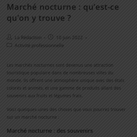
Marché nocturne : qu’est-ce
qu’on y trouve ?
Auteur/autrice
Post
La Rédaction
10 juin 2022
de
published:
Post
Activité professionnelle
la
category:
publication :
Les marchés nocturnes sont devenus une attraction
touristique populaire dans de nombreuses villes du
monde. Ils offrent une atmosphère unique avec des étals
colorés et animés, et une gamme de produits allant des
souvenirs aux fruits et légumes frais.
Voici quelques-unes des choses que vous pourrez trouver
sur un marché nocturne :
Marché nocturne : des souvenirs