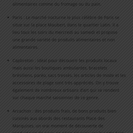
alimentaires comme du fromage ou du pain.
Paris : Le marché nocturne le plus célèbre de Paris se
situe sur la place Maubert, dans le quartier Latin. Il a
lieu tous les soirs du mercredi au samedi et propose
une grande variété de produits alimentaires et non
alimentaires.
Capbreton : idéal pour découvrir les produits locaux
mais aussi les boutiques ambulantes, bracelets
brésiliens, paréo, sacs tressés, les articles de mode et les
accessoires de plage sont très appréciés. On y trouve
également de nombreux artisans d’art qui se rendent
sur chaque marché saisonnier de ce genre.
Arcachon : des produits frais, de bons produits bien
cuisinés aux abords des restaurants Place des
Marquises, un vrai moment de découverte de