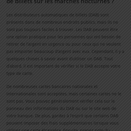
de billets sur les marchés nocturnes ?
Les distributeurs automatiques de billets (DAB) sont
présents dans de nombreux endroits publics, mais ils ne
sont pas toujours faciles à trouver. Les DAB peuvent être
une option pratique pour les personnes qui ont besoin de
retirer de l’argent en urgence ou pour ceux qui ne veulent
pas emporter beaucoup d’argent avec eux. Cependant, il y a
quelques choses à savoir avant d’utiliser un DAB. Tout
d’abord, il est important de vérifier si le DAB accepte votre
type de carte.
De nombreuses cartes bancaires nationales et
internationales sont acceptées, mais certaines cartes ne le
sont pas. Vous pouvez généralement vérifier cela sur le
panneau des informations du DAB ou sur le site web de
votre banque. De plus, gardez à l’esprit que certains DAB
peuvent imposer des frais supplémentaires lorsque vous
utilisez une carte étrangère. Ensuite, prenez note du