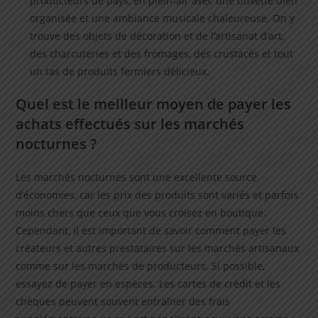
producteurs de pays, en plein-air avec une buvette bien
organisée et une ambiance musicale chaleureuse. On y
trouve des objets de décoration et de l’artisanat d’art,
des charcuteries et des fromages, des crustacés et tout
un tas de produits fermiers délicieux.
Quel est le meilleur moyen de payer les
achats effectués sur les marchés
nocturnes ?
Les marchés nocturnes sont une excellente source
d’économies, car les prix des produits sont variés et parfois
moins chers que ceux que vous croisez en boutique.
Cependant, il est important de savoir comment payer les
créateurs et autres prestataires sur les marchés artisanaux
comme sur les marchés de producteurs. Si possible,
essayez de payer en espèces. Les cartes de crédit et les
chèques peuvent souvent entraîner des frais