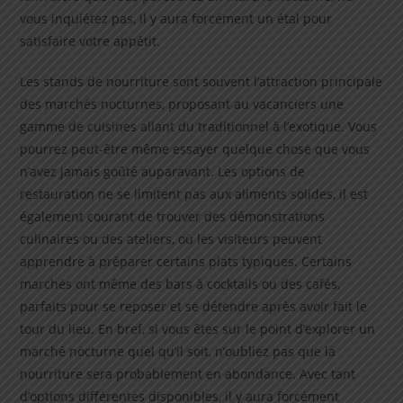
vous inquiétez pas, il y aura forcément un étal pour
satisfaire votre appétit.
Les stands de nourriture sont souvent l’attraction principale
des marchés nocturnes, proposant au vacanciers une
gamme de cuisines allant du traditionnel à l’exotique. Vous
pourrez peut-être même essayer quelque chose que vous
n’avez jamais goûté auparavant. Les options de
restauration ne se limitent pas aux aliments solides, il est
également courant de trouver des démonstrations
culinaires ou des ateliers, où les visiteurs peuvent
apprendre à préparer certains plats typiques. Certains
marchés ont même des bars à cocktails ou des cafés,
parfaits pour se reposer et se détendre après avoir fait le
tour du lieu. En bref, si vous êtes sur le point d’explorer un
marché nocturne quel qu’il soit, n’oubliez pas que la
nourriture sera probablement en abondance. Avec tant
d’options différentes disponibles, il y aura forcément