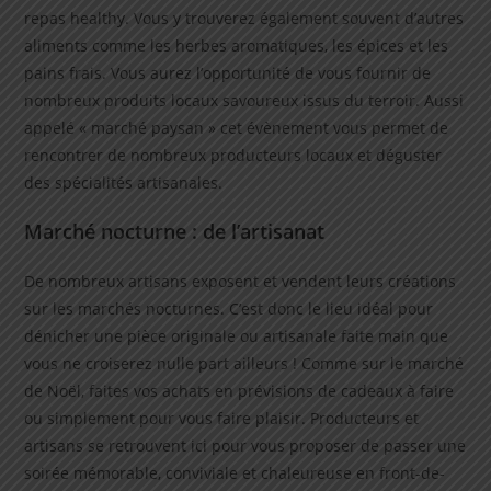
repas healthy. Vous y trouverez également souvent d’autres
aliments comme les herbes aromatiques, les épices et les
pains frais. Vous aurez l’opportunité de vous fournir de
nombreux produits locaux savoureux issus du terroir. Aussi
appelé « marché paysan » cet évènement vous permet de
rencontrer de nombreux producteurs locaux et déguster
des spécialités artisanales.
Marché nocturne : de l’artisanat
De nombreux artisans exposent et vendent leurs créations
sur les marchés nocturnes. C’est donc le lieu idéal pour
dénicher une pièce originale ou artisanale faite main que
vous ne croiserez nulle part ailleurs ! Comme sur le marché
de Noël, faites vos achats en prévisions de cadeaux à faire
ou simplement pour vous faire plaisir. Producteurs et
artisans se retrouvent ici pour vous proposer de passer une
soirée mémorable, conviviale et chaleureuse en front-de-