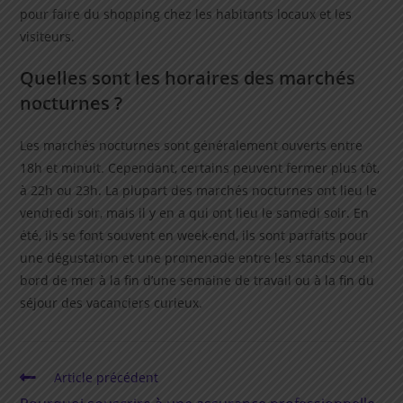
pour faire du shopping chez les habitants locaux et les
visiteurs.
Quelles sont les horaires des marchés
nocturnes ?
Les marchés nocturnes sont généralement ouverts entre
18h et minuit. Cependant, certains peuvent fermer plus tôt,
à 22h ou 23h. La plupart des marchés nocturnes ont lieu le
vendredi soir, mais il y en a qui ont lieu le samedi soir. En
été, ils se font souvent en week-end, ils sont parfaits pour
une dégustation et une promenade entre les stands ou en
bord de mer à la fin d’une semaine de travail ou à la fin du
séjour des vacanciers curieux.
Read
Article précédent
more