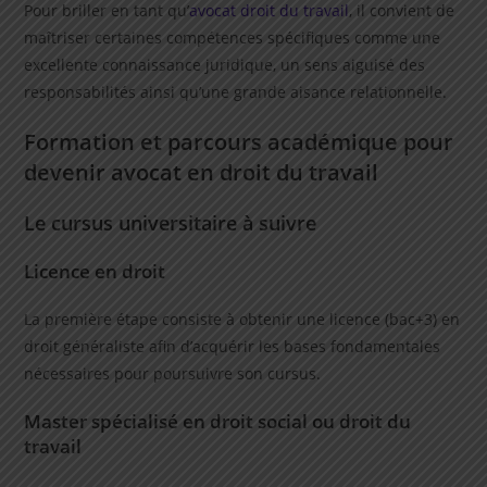
Pour briller en tant qu’
avocat droit du travail
, il convient de
maîtriser certaines compétences spécifiques comme une
excellente connaissance juridique, un sens aiguisé des
responsabilités ainsi qu’une grande aisance relationnelle.
Formation et parcours académique pour
devenir avocat en droit du travail
Le cursus universitaire à suivre
Licence en droit
La première étape consiste à obtenir une licence (bac+3) en
droit généraliste afin d’acquérir les bases fondamentales
nécessaires pour poursuivre son cursus.
Master spécialisé en droit social ou droit du
travail