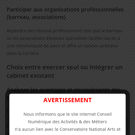
Participer aux organisations professionnelles
(barreau, associations)
Rejoindre des réseaux professionnels tels que le barreau
ou les associations d’avocats spécialisés facilite l’accès à
une communauté de pairs et offre un soutien précieux
dans la carrière.
Choix entre exercer seul ou intégrer un
cabinet existant
Analyser les avantages et inconvénients des
deux options
AVERTISSEMENT
Exercer en indépendant offre une grande liberté tandis
Nous informons que le site internet Conseil
qu’intégrer un cabinet permet de bénéficier d’une structure
Numérique des Activités & des Métiers
établie. Il s’agit donc de peser le pour et le contre selon ses
n'a aucun lien avec le Conservatoire National Arts et
aspirations personnelles.