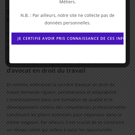
Métiers.
Tirer parti des opportunités offertes par le
N.B. : Par ailleurs, notre site ne collecte pas de
marché
données personnelles.
En fonction du contexte économique et juridique, il est
important d’adapter sa stratégie pour profiter au mieux des
débouchés qui se présentent.
Conclusion : s’épanouir dans le métier
d’avocat en droit du travail
En somme, embrasser la carrière d’avocat en droit du
travail demande rigueur, persévérance et adaptabilité.
L’investissement dans une formation de qualité et le
développement continu des compétences professionnelles
constituent les piliers essentiels pour s’épanouir dans ce
métier exigeant. Par ailleurs, il est crucial de se construire
un réseau solide qui aidera à saisir les opportunités