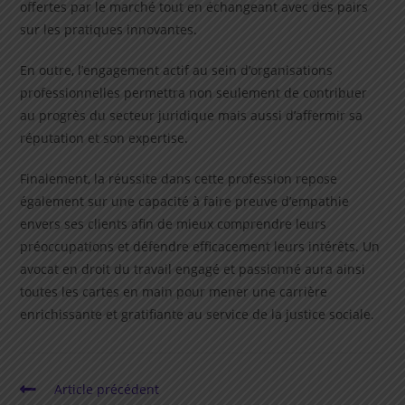
offertes par le marché tout en échangeant avec des pairs
sur les pratiques innovantes.
En outre, l’engagement actif au sein d’organisations
professionnelles permettra non seulement de contribuer
au progrès du secteur juridique mais aussi d’affermir sa
réputation et son expertise.
Finalement, la réussite dans cette profession repose
également sur une capacité à faire preuve d’empathie
envers ses clients afin de mieux comprendre leurs
préoccupations et défendre efficacement leurs intérêts. Un
avocat en droit du travail engagé et passionné aura ainsi
toutes les cartes en main pour mener une carrière
enrichissante et gratifiante au service de la justice sociale.
Read
Article précédent