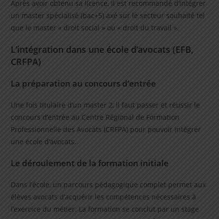
Après avoir obtenu sa licence, il est recommandé d’intégrer
un master spécialisé (bac+5) axé sur le secteur souhaité tel
que le master « droit social » ou « droit du travail ».
L’intégration dans une école d’avocats (EFB,
CRFPA)
La préparation au concours d’entrée
Une fois titulaire d’un master 2, il faut passer et réussir le
concours d’entrée au Centre Régional de Formation
Professionnelle des Avocats (CRFPA) pour pouvoir intégrer
une école d’avocats.
Le déroulement de la formation initiale
Dans l’école, un parcours pédagogique complet permet aux
élèves avocats d’acquérir les compétences nécessaires à
l’exercice du métier. La formation se conclut par un stage