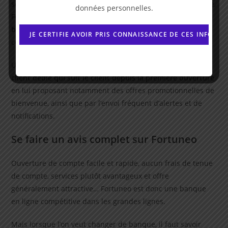
secteur bancaire en France. Grâce à son application mobile,
données personnelles.
Fortuneo
permet à ses clients de réaliser leurs opérations
bancaires en ligne
: souscription, opérations courantes,
compte-épargne, compte-joint, carte bancaire, etc.
Un autre point fort de Fortuneo banque est son
espace
client dédié qui suit le client depuis la première ouverture
en lui proposant notamment des offres promotionnelles de
bienvenue, ainsi que par l’envoi fréquent d’alertes et de
notifications.
Se faire un avis complet sur Fortuneo
Ouverture de compte facile et rapide, aucun frais de tenue
de compte, services plutôt avantageux et offre
généralement attractive… Fortuneo est donc une banque
en ligne compétitive dans les grandes lignes.
Mais lorsque l’on veut changer de banque, il faut savoir