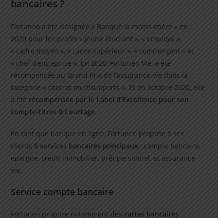
bancaires ?
Fortuneo a été désignée « Banque la moins chère » en
2020 pour les profils « jeune étudiant », « employé »,
« cadre moyen », « cadre supérieur », « commerçant » et
« chef d’entreprise ». En 2020, Fortuneo-Vie, a été
récompensée au Grand Prix de l’assurance-vie dans la
catégorie « contrat multisupports ». Et en octobre 2020, elle
a été
récompensée par le Label d’Excellence pour son
compte-titres 0 Courtage
.
En tant que banque en ligne, Fortuneo propose à ses
clients
5 services bancaires principaux
: compte bancaire,
épargne, crédit immobilier, prêt personnel, et assurance-
vie.
Service compte bancaire
Fortuneo propose notamment des
cartes bancaires