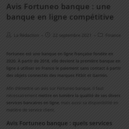
Avis Fortuneo banque : une
banque en ligne compétitive
Auteur/autrice
Post
Post
La Rédaction
22 septembre 2021
Finance
de
published:
category:
la
publication :
Fortuneo est une banque en ligne française fondée en
2020. À partir de 2018, elle devient la première banque en
ligne à utiliser en France le paiement sans contact à partir
des objets connectés des marques Fitbit et Garmin.
Afin d’émettre un avis sur Fortuneo banque, il faut
nécessairement
mettre en lumière la qualité de ses divers
services bancaires en ligne
, mais aussi sa disponibilité en
matière de service client.
Avis Fortuneo banque : quels services