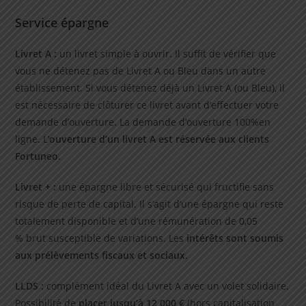
Service épargne
Livret A :
un livret simple à ouvrir. Il suffit de vérifier que
vous ne détenez pas de Livret A ou Bleu dans un autre
établissement. Si vous détenez déjà un Livret A (ou Bleu), il
est nécessaire de clôturer ce livret avant d’effectuer votre
demande d’ouverture. La demande d’ouverture 100%en
ligne. L’
ouverture d’un livret A est réservée aux clients
Fortuneo
.
Livret + :
une épargne libre et sécurisé qui fructifie sans
risque de perte de capital. Il s’agit d’une épargne qui reste
totalement disponible et d’une rémunération de 0,05
% brut susceptible de variations. Les
intérêts sont soumis
aux prélèvements fiscaux et sociaux
.
LLDS :
complément idéal du Livret A avec un volet solidaire.
Possibilité de
placer jusqu’à 12 000 €
(hors capitalisation