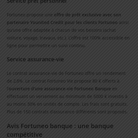
Service prêt personnel
Fortuneo propose une
offre de prêt exclusive avec son
partenaire Younited Credit pour les clients Fortuneo
ainsi
qu’une offre adaptée à chacun de vos besoins (achat
voiture, voyage, travaux, etc.). L’offre est 100% accessible en
ligne pour permettre un suivi continu.
Service assurance-vie
Le contrat assurance-vie de Fortuneo offre un rendement
de 2,8%. Le contrat Fortuneo Vie propose 80 € offerts à
l’
ouverture d’une assurance-vie Fortuneo Banque
en
effectuant un versement au minimum de 5000 € investis à
au moins 30% en unités de compte. Les frais sont gratuits.
Plus de 150 contrats d’assurance différents sont proposés.
Avis Fortuneo banque : une banque
compétitive