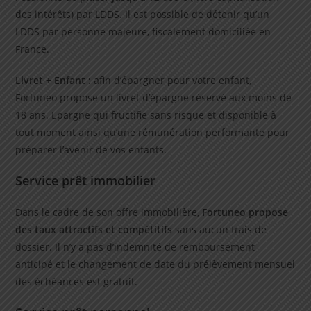
des intérêts) par LDDS. Il est possible de détenir qu’un
LDDS par personne majeure, fiscalement domiciliée en
France.
Livret + Enfant :
afin d’épargner pour votre enfant,
Fortuneo propose un livret d’épargne réservé aux moins de
18 ans. Epargne qui fructifie sans risque et disponible à
tout moment ainsi qu’une rémunération performante pour
préparer l’avenir de vos enfants.
Service prêt immobilier
Dans le cadre de son offre immobilière,
Fortuneo propose
des taux attractifs et compétitifs
sans aucun frais de
dossier. Il n’y a pas d’indemnité de remboursement
anticipé et le changement de date du prélèvement mensuel
des échéances est gratuit.