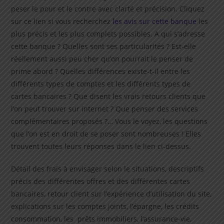
peser le pour et le contre avec clarté et précision. Cliquez
sur ce lien si vous recherchez
les avis sur cette banque
les
plus précis et les plus complets possibles. A qui s’adresse
cette banque ? Quelles sont ses particularités ? Est-elle
réellement aussi peu cher qu’on pourrait le penser de
prime abord ? Quelles différences existe-t-il entre les
différents types de comptes et les différents types de
cartes bancaires ? Que disent les vrais retours clients que
l’on peut trouver sur internet ? Que penser des services
complémentaires proposés ?… Vous le voyez, les questions
que l’on est en droit de se poser sont nombreuses ! Elles
trouvent toutes leurs réponses dans le lien ci-dessus.
Détail des frais à envisager selon le situations, descriptifs
précis des différentes offres et des différentes cartes
bancaires, retour client sur l’expérience d’utilisation du site,
explications sur les comptes joints, l’épargne, les crédits
consommation, les prêts immobiliers, l’assurance-vie,