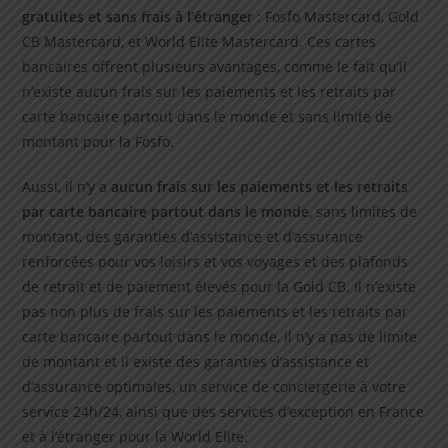
gratuites et sans frais à l’étranger
: Fosfo Mastercard, Gold
CB Mastercard, et World Elite Mastercard. Ces cartes
bancaires offrent plusieurs avantages, comme le fait qu’il
n’existe aucun frais sur les paiements et les retraits par
carte bancaire partout dans le monde et sans limite de
montant pour la Fosfo.
Aussi, il n’y a
aucun frais sur les paiements et les retraits
par carte bancaire partout dans le monde
, sans limites de
montant, des garanties d’assistance et d’assurance
renforcées pour vos loisirs et vos voyages et des plafonds
de retrait et de paiement élevés pour la Gold CB. Il n’existe
pas non plus de frais sur les paiements et les retraits par
carte bancaire partout dans le monde, il n’y a pas de limite
de montant et il existe des garanties d’assistance et
d’assurance optimales, un service de conciergerie à votre
service 24h/24, ainsi que des services d’exception en France
et à l’étranger pour la World Elite.