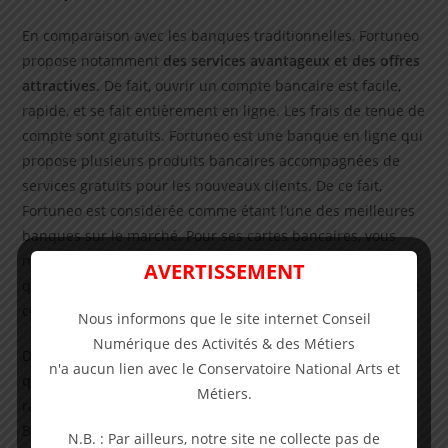
En comparaison avec les banques traditionnelles, Fortuneo
propose notamment
des services avantageux et des offres
attractives
. De fait, ouvrir un compte bancaire est facile,
rapide, et se fait entièrement en ligne. Les frais de tenue de
compte sont gratuits. Fortuneo est une banque en ligne qui
propose plusieurs produits bancaires accompagnées de
services gratuits pour les nouveaux clients. De ce fait,
Fortuneo est considérée comme étant l’une des meilleures
banques sur le marché. Pour ses cartes bancaires, vous
n’avez pas besoin de beaucoup de pièces justificatives sauf
AVERTISSEMENT
quelques unes notamment pour les cartes haut-de-gamme
comme la carte Gold.
Nous informons que le site internet Conseil
Numérique des Activités & des Métiers
De fait, Fortuneo banque est l’
une des banques à distance
n'a aucun lien avec le Conservatoire National Arts et
qui propose des prix et des services assez compétitifs
par
Métiers.
rapport aux banques concurrentes (ING Direct, Hello bank,
Bforbank, Boursorama banque) et assez innovante dans
N.B. : Par ailleurs, notre site ne collecte pas de