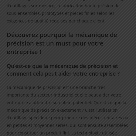
d’outillages sur mesure, la fabrication haute présion de
sous-ensembles, prototypes et pièces finies selon les
exigences de qualité requises par chaque client.
Découvrez pourquoi la mécanique de
précision est un must pour votre
entreprise !
Qu’est-ce que la mécanique de précision et
comment cela peut aider votre entreprise ?
La mécanique de précision est une branche très
importante du secteur industriel et elle peut aider votre
entreprise à atteindre son plein potentiel. Qu’est-ce que la
mécanique de précision exactement ? C’est l’utilisation
d’outillage spécifique pour produire des pièces unitaires ou
en petites et moyennes séries, qui sont ensuite assemblées
pour constituer un produit fini. La technologie utilisée