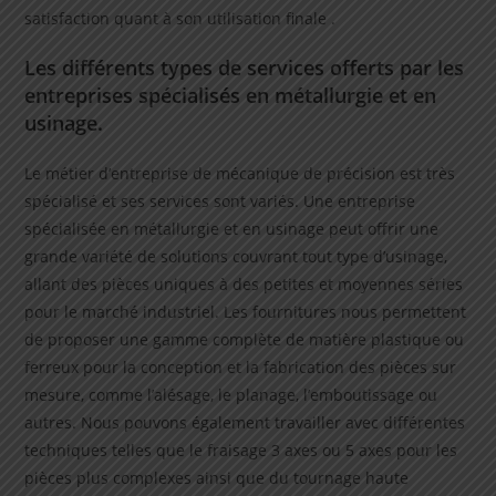
satisfaction quant à son utilisation finale .
Les différents types de services offerts par les
entreprises spécialisés en métallurgie et en
usinage.
Le métier d’entreprise de mécanique de précision est très
spécialisé et ses services sont variés. Une entreprise
spécialisée en métallurgie et en usinage peut offrir une
grande variété de solutions couvrant tout type d’usinage,
allant des pièces uniques à des petites et moyennes séries
pour le marché industriel. Les fournitures nous permettent
de proposer une gamme complète de matière plastique ou
ferreux pour la conception et la fabrication des pièces sur
mesure, comme l’alésage, le planage, l’emboutissage ou
autres. Nous pouvons également travailler avec différentes
techniques telles que le fraisage 3 axes ou 5 axes pour les
pièces plus complexes ainsi que du tournage haute