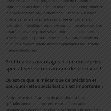
que votre atelier soit toujours capable de répondre
rapidement aux demandes du marché sans compromettre
la qualité requise par le client final. Grâce aux services
offerts par une entreprise spécialisée en usinage et
fabrication métallique complexe sur commande, vous êtes
assurés que votre projet sera terminer selon les normes
strictes exigibles partout dans le secteur automobile ou
ailleurs n’importe quelle autres applications industrielle
intense (moulures).
Profitez des avantages d’une entreprise
spécialisée en mécanique de précision !
Qu’est-ce que la mécanique de précision et
pourquoi cette spécialisation est importante ?
L’entreprise de mécanique de précision est une
spécialisation qui se concentre sur la fabrication et
l’usinage des pièces à très haute précision. Elle peut être