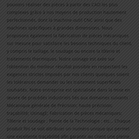
pouvons réaliser des pièces à partir des CAO les plus
complexes grâce à nos moyens de production hautement
perfectionnés, dont la machine-outil CNC ainsi que des
machines spécifiques à grandes dimensions. Nous
proposons également la fabrication de pièces mécaniques
sur mesure pour satisfaire les besoins techniques du client,
y compris le taillage, le soudage ou encore la tôlerie et
traitements thermiques. Notre usinage est axée sur
l’obtention du meilleur résultat possible en respectant les
exigences strictes imposés par nos clients quelques soient
les tolérances demander ou les traitement superficiels
souhaités. Notre entreprise est spécialisée dans la mise en
œuvre de procédés industriels liés aux domaines suivants :
Mécanique générale de Précision; haute précision;
traçabilité; UsinagE; Fabrication de pièces mécaniques;
Tôlerie et soudage ; Pointe de la Technologie ; etc… Chaque
produit fini se voit attribuer un numéro unique qui permet
une excellente traçabilité afin garantir au client une pleine