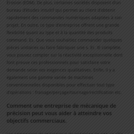
Érosion (EDM). De plus, certaines sociétés disposent d’un
bureau d’études intuitif qui permet au client d’obtenir
rapidement des commandes numériques adaptées à son
projet. En outre, ce type d’entreprise offrent une grande
flexibilité quant au type et â la quantité des produits
command. Es. Que vous souhaitiez commander quelques
pièces unitaires ou faire fabriquer une s. Er. IE complète,
vous pouvez compter sur la réactivité exceptionnelle dont
font preuve ces professionnels pour satisfaire votre
demande selon vos exigences qualitatives. Enfin, il y a
également une gamme variée de machines
conventionnelles disponibles pour effectuer tout type
d’opérations : fraisage/perçage/tournage/rectification etc.
Comment une entreprise de mécanique de
précision peut vous aider à atteindre vos
objectifs commerciaux.