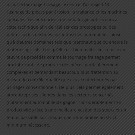
inclut le tournage-fraisage, le centre d’usinage CNC,
l’usinage de pièces par érosion, la traitance et les machines
spéciales. Les entreprises de métallurgie ont recours à
cette technique afin de réaliser des prototypes ou des
petites séries destinés aux industries automobiles, ainsi
qu’à d’autres domaines tels que l’aéronautique ou encore le
matériel agricole. Lorsqu’elle est bien maîtrisée, la mise en
œuvre de procédés comme le tournage-fraisage permet
aux fabricants de produire des pièces particulièrement
complexes et demandant beaucoup plus d’attention au
niveau du contrôle qualité que ceux confectionnés par
usinages conventionnels. De plus, cela permet également
aux entreprises clientes dans les secteurs concernés
(notamment automobile)de gagner considérablement en
productivité grâce à une meilleure gestion des stocks et un
temps passable sur chaque opération limitée au strict
minimum nécessaire.