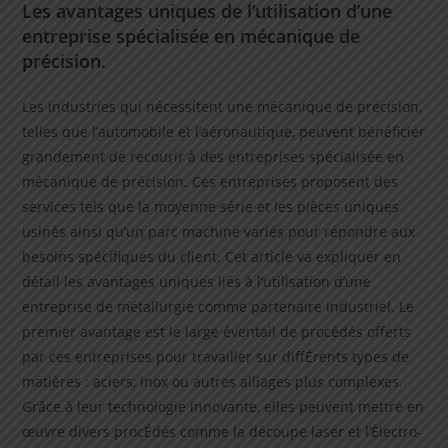
Les avantages uniques de l’utilisation d’une
entreprise spécialisée en mécanique de
précision.
Les industries qui nécessitent une mécanique de précision,
telles que l’automobile et l’aéronautique, peuvent bénéficier
grandement de recourir à des entreprises spécialisée en
mécanique de précision. Ces entreprises proposent des
services tels que la moyenne série et les pièces uniques
usinés ainsi qu’un parc machine variés pour répondre aux
besoins spécifiques du client. Cet article va expliquer en
détail les avantages uniques liés à l’utilisation d’une
entreprise de métallurgie comme partenaire industriel. Le
premier avantage est le large éventail de procédés offerts
par ces entreprises pour travailler sur diffÉrents types de
matières : aciers, inox ou autres alliages plus complexes.
Grâce à leur technologie innovante, elles peuvent mettre en
œuvre divers procÉdés comme la découpe laser et l’Électro-