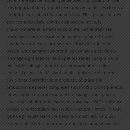
Les entreprises de mécanique de précision jouent un rôle
très important dans l’industrie et peuvent aider les clients à
atteindre leurs objectifs commerciaux. Elles proposent des
services spécialisés, comme l’usinage, la méca, la
chaudronnerie et la mécano-soudure. Ces entreprises
travaillent avec une variété de matières pour offrir des
solutions sur mesure aux secteurs d’activité qui en ont
besoin. Leur gamme comprend les usinages métalliques,
l’usinage à grandes séries ou petites séries (jusqu’à 5 000
pièces), les alliages titane ou acier inoxydable et plus
encore. Les possibilités sont infinies puisque cela permet
aux clients d’accroître leur productivité grâce à la
production de pièces complexes suivant ISO :. Lorsque vous
faites appel à un professionnel en usinage, vous pouvez
choisir parmi différents types de fraiseuses CNC : fraiseuse
verticale/horizontale/universelle/5 axes pour produire tout
type de produits selon vos besoins industriels. De plus, il
est possible d’opter pour une production automatisée afin