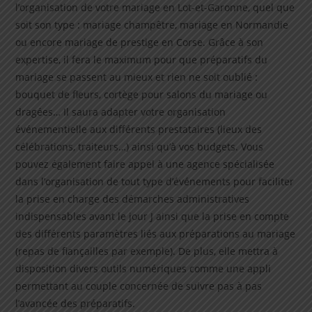
l’organisation de votre mariage en Lot-et-Garonne, quel que
soit son type : mariage champêtre, mariage en Normandie
ou encore mariage de prestige en Corse. Grâce à son
expertise, il fera le maximum pour que préparatifs du
mariage se passent au mieux et rien ne soit oublié :
bouquet de fleurs, cortège pour salons du mariage ou
dragées… Il saura adapter votre organisation
événementielle aux différents prestataires (lieux des
célébrations, traiteurs…) ainsi qu’à vos budgets. Vous
pouvez également faire appel à une agence spécialisée
dans l’organisation de tout type d’événements pour faciliter
la prise en charge des démarches administratives
indispensables avant le jour J ainsi que la prise en compte
des différents paramètres liés aux préparations au mariage
(repas de fiançailles par exemple). De plus, elle mettra à
disposition divers outils numériques comme une appli
permettant au couple concernée de suivre pas à pas
l’avancée des préparatifs.