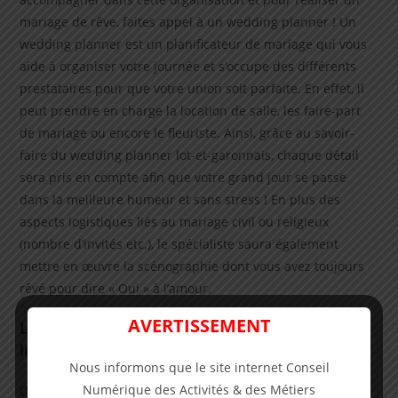
mariage de rêve, faites appel à un wedding planner ! Un
wedding planner est un planificateur de mariage qui vous
aide à organiser votre journée et s’occupe des différents
prestataires pour que votre union soit parfaite. En effet, il
peut prendre en charge la location de salle, les faire-part
de mariage ou encore le fleuriste. Ainsi, grâce au savoir-
faire du wedding planner lot-et-garonnais, chaque détail
sera pris en compte afin que votre grand jour se passe
dans la meilleure humeur et sans stress ! En plus des
aspects logistiques liés au mariage civil ou religieux
(nombre d’invités etc.), le spécialiste saura également
mettre en œuvre la scénographie dont vous avez toujours
rêvé pour dire « Oui » à l’amour.
AVERTISSEMENT
Les différents types de services proposés par
les wedding planners du Lot-et-Garonne.
Nous informons que le site internet Conseil
Numérique des Activités & des Métiers
Organizer un mariage n’est pas une tâche aisée, c’est