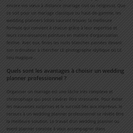
encore vos vœux à distance (mariage civil ou religieux). Que
ce soit pour un mariage classique ou haut-de-gamme, les
wedding planners lotois sauront trouver la meilleure
formule qui convient à chacun grâce à leur expertise et
leurs connaissances pointues en matière d’organisation
festive. Avec eux, finies les nuits blanches passées devant
son ordinateur à chercher LE photographe idyllique où LE
lieu magique…
Quels sont les avantages à choisir un wedding
planner professionnel ?
Organiser un mariage est une tâche très complexe et
chronophage qui peut s’avérer être stressante. Pour éviter
les mauvaises surprises et le surcoût liés aux imprévus, le
recours à un wedding planner professionnel se révèle être
la meilleure solution. Le travail d’un wedding planner ou
event planner consiste à vous accompagner dans