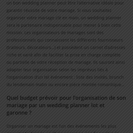
un bon wedding planner peut être l’alternative idéale pour
garantir réussite de votre mariage. Si vous souhaitez
organiser votre mariage clé en main, un wedding planner
sera le partenaire indispensable pour mener à bien cette
mission. Les organisateurs de mariages sont des
professionnels qui connaissent les différents fournisseurs
(traiteurs, décorateurs…) et possèdent un carnet d’adresses
riche et varié afin de faciliter la prise en charge complète
ou partielle de votre réception de mariage. Ils sauront ainsi
adapter leur organisation selon les imprévus liés à
l’organisation d’un tel événement : liste des invités, brunch
du lendemain matin ou encore pièce montée romantique…
Quel budget prévoir pour l’organisation de son
mariage par un wedding planner lot et
garonne ?
Organiser un mariage est l’un des événements les plus