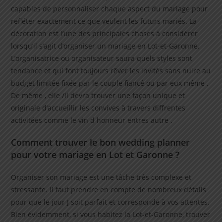
capables de personnaliser chaque aspect du mariage pour
refléter exactement ce que veulent les futurs mariés. La
décoration est l’une des principales choses à considérer
lorsqu’il s’agit d’organiser un mariage en Lot-et-Garonne.
L’organisatrice ou organisateur saura quels styles sont
tendance et qui font toujours rêver les invités sans nuire au
budget limitée fixée par le couple fiancé ou par eux même .
De même , elle /il devra trouver une façon unique et
originale d’accueillir les convives à travers diffrentes
activitées comme le vin d honneur entres autre .
Comment trouver le bon wedding planner
pour votre mariage en Lot et Garonne ?
Organiser son mariage est une tâche très complexe et
stressante. Il faut prendre en compte de nombreux détails
pour que le jour J soit parfait et corresponde à vos attentes.
Bien évidemment, si vous habitez la Lot-et-Garonne, trouver