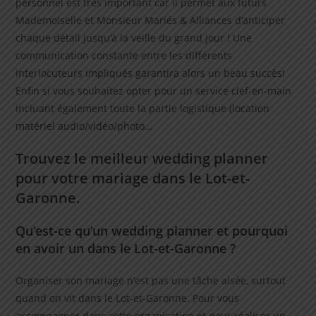
personnel est très important car il permet aux futurs
Mademoiselle et Monsieur Mariés & Alliances d’anticiper
chaque détail jusqu’à la veille du grand jour ! Une
communication constante entre les différents
interlocuteurs impliqués garantira alors un beau succès!
Enfin si vous souhaitez opter pour un service clef-en-main
incluant également toute la partie logistique (location
matériel audio/vidéo/photo…
Trouvez le meilleur wedding planner
pour votre mariage dans le Lot-et-
Garonne.
Qu’est-ce qu’un wedding planner et pourquoi
en avoir un dans le Lot-et-Garonne ?
Organiser son mariage n’est pas une tâche aisée, surtout
quand on vit dans le Lot-et-Garonne. Pour vous
accompagner dans cette organisation et pour réaliser un