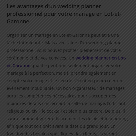
Les avantages d’un wedding planner
professionnel pour votre mariage en Lot-et-
Garonne.
Organiser un mariage en Lot-et-Garonne peut être une
tâche intimidante. Mais avec l’aide d’un wedding planner
professionnel, vous pouvez profiter pleinement de votre
cérémonie et de vos convives. Un
wedding planner en Lot-
et-Garonne
qualifié peut non seulement organiser votre
mariage à la perfection, mais il prendra également en
compte votre image et le lieu de réception pour créer un
événement inoubliable. Un bon organisateur de mariages
aura les compétences nécessaires pour s’occuper des
moindres détails concernant la salle de mariage, l’officiant
religieux ou civil, le cocktail et bien plus encore. De plus, il
saura comment gérer efficacement les délais et le planning
afin que tout soit prêt avant la date du grand jour. En
fonction des besoins spécifiques des clients, ils seront