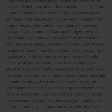
importants dans la vie d’une personne. Les fiançailles, le
jour J et même l’enterrement de vie de jeune fille (EVJF) sont
autant de moments qu’il faut bien préparer pour que ce
soit réussi. Pour cela, le recours à un wedding planner lot-
et-garonne peut être une bonne solution afin que votre
mariage devienne unique ! Mais quel budget prévoir ? Les
professionnels du mariage conseillent aux futurs mariés
ayant décidé d’engager un wedding planner lot et garonne
de planifier au minimum 8 mois avant leur union pour une
organisation optimale. Que ce soit pour trouver la salle
idéale ou encore concevoir le plan de table parfait, ils
seront en mesure de mettre en place toutes les conditions
nécessaires à l’organisation du jour J avec une formule clée
en main. De plus, grâce à eux, vous pouvez trouver des
professionnels du secteur qui se chargeront ensemble du
déroulement parfait : designer floraliste, traiteur qualifiés…
Ils savent comment organiser des mariages inoubliables !
Le rétroplanning mis en place par votre chef d’orchestre