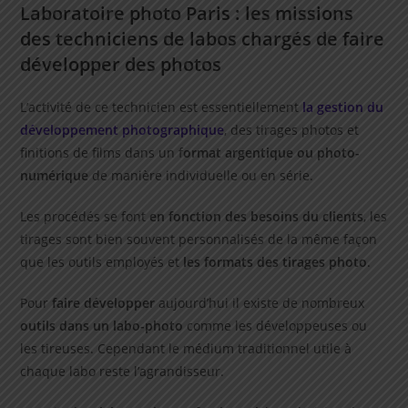
Laboratoire photo Paris : les missions
des techniciens de labos chargés de faire
développer des photos
L’activité de ce technicien est essentiellement
la gestion du
développement photographique
, des tirages photos et
finitions de films dans un f
ormat argentique ou photo-
numérique
de manière individuelle ou en série.
Les procédés se font
en fonction des besoins du clients
, les
tirages sont bien souvent personnalisés de la même façon
que les outils employés et
les formats des tirages photo
.
Pour
faire développer
aujourd’hui il existe de nombreux
outils dans un labo-photo
comme les développeuses ou
les tireuses. Cependant le médium traditionnel utile à
chaque labo reste l’agrandisseur.