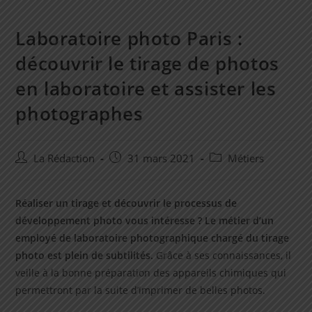
Laboratoire photo Paris :
découvrir le tirage de photos
en laboratoire et assister les
photographes
Auteur/autrice
Post
Post
La Rédaction
31 mars 2021
Métiers
de
published:
category:
la
publication :
Réaliser un tirage et découvrir le processus de
développement photo vous intéresse ? Le métier d’un
employé de laboratoire photographique chargé du tirage
photo est plein de subtilités.
Grâce à ses connaissances, il
veille à la bonne préparation des appareils chimiques qui
permettront par la suite d’imprimer de belles photos.