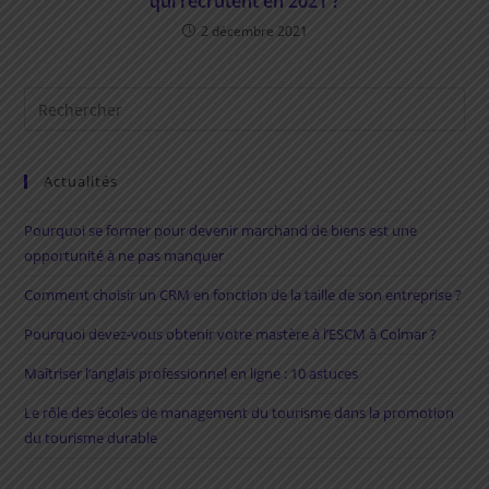
qui recrutent en 2021 ?
2 décembre 2021
Rechercher
sur
ce
site
Actualités
Pourquoi se former pour devenir marchand de biens est une
opportunité à ne pas manquer
Comment choisir un CRM en fonction de la taille de son entreprise ?
Pourquoi devez-vous obtenir votre mastère à l’ESCM à Colmar ?
Maîtriser l’anglais professionnel en ligne : 10 astuces
Le rôle des écoles de management du tourisme dans la promotion
du tourisme durable