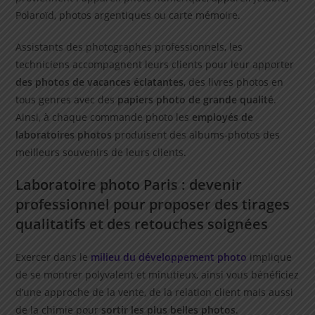
Polaroïd, photos argentiques ou carte mémoire.
Assistants des photographes professionnels, les
techniciens accompagnent leurs clients pour leur apporter
des photos de vacances éclatantes
, des livres photos en
tous genres avec des
papiers photo de grande qualité
.
Ainsi, à chaque commande photo les
employés de
laboratoires photos
produisent des albums-photos des
meilleurs souvenirs de leurs clients.
Laboratoire photo Paris : devenir
professionnel pour proposer des tirages
qualitatifs et des retouches soignées
Exercer dans le
milieu du développement photo
implique
de se montrer polyvalent et minutieux, ainsi vous bénéficiez
d’une approche de la vente, de la relation client mais aussi
de la chimie pour
sortir les plus belles photos
.