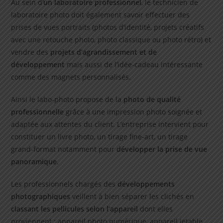
Au sein d’
un laboratoire professionnel
, le technicien de
laboratoire photo doit également savoir effectuer des
prises de vues portraits (photos d’identité, projets créatifs
avec une retouche photo, photo classique ou photo rétro) et
vendre des
projets d’agrandissement et de
développement
mais aussi de l’idée-cadeau intéressante
comme des magnets personnalisés.
Ainsi le labo-photo propose de la
photo de qualité
professionnelle
grâce à une impression photo soignée et
adaptée aux attentes du client. L’entreprise intervient pour
constituer un livre photo, un tirage fine-art, un tirage
grand-format notamment pour
développer la prise de vue
panoramique
.
Les professionnels chargés des
développements
photographiques
veillent à bien séparer les clichés en
classant les pellicules selon l’appareil
dont elles
proviennent : appareil photo numérique, appareil jetable,