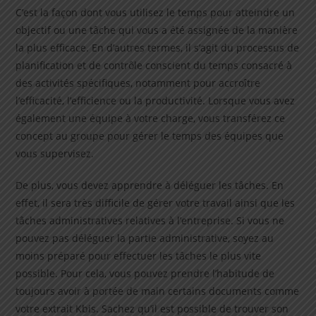
C’est la façon dont vous utilisez le temps pour atteindre un
objectif ou une tâche qui vous a été assignée de la manière
la plus efficace. En d’autres termes, il s’agit du processus de
planification et de contrôle conscient du temps consacré à
des activités spécifiques, notamment pour accroître
l’efficacité, l’efficience ou la productivité. Lorsque vous avez
également une équipe à votre charge, vous transférez ce
concept au groupe pour gérer le temps des équipes que
vous supervisez.
De plus, vous devez apprendre à déléguer les tâches. En
effet, il sera très difficile de gérer votre travail ainsi que les
tâches administratives relatives à l’entreprise. Si vous ne
pouvez pas déléguer la partie administrative, soyez au
moins préparé pour effectuer les tâches le plus vite
possible. Pour cela, vous pouvez prendre l’habitude de
toujours avoir à portée de main certains documents comme
votre extrait Kbis. Sachez qu’il est possible de trouver son