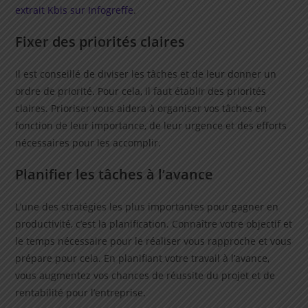
extrait Kbis sur Infogreffe
.
Fixer des priorités claires
Il est conseillé de diviser les tâches et de leur donner un
ordre de priorité. Pour cela, il faut établir des priorités
claires. Prioriser vous aidera à organiser vos tâches en
fonction de leur importance, de leur urgence et des efforts
nécessaires pour les accomplir.
Planifier les tâches à l’avance
L’une des stratégies les plus importantes pour gagner en
productivité, c’est la planification. Connaître votre objectif et
le temps nécessaire pour le réaliser vous rapproche et vous
prépare pour cela. En planifiant votre travail à l’avance,
vous augmentez vos chances de réussite du projet et de
rentabilité pour l’entreprise.