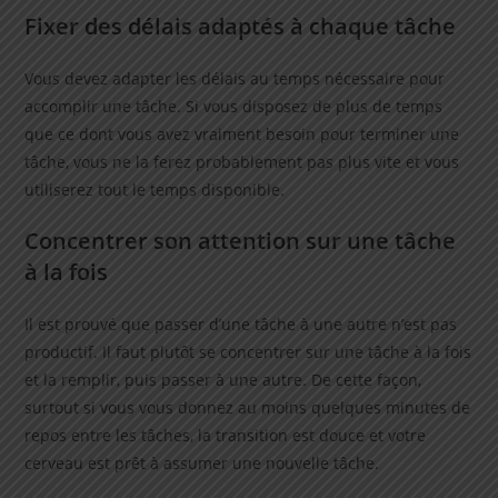
Fixer des délais adaptés à chaque tâche
Vous devez adapter les délais au temps nécessaire pour
accomplir une tâche. Si vous disposez de plus de temps
que ce dont vous avez vraiment besoin pour terminer une
tâche, vous ne la ferez probablement pas plus vite et vous
utiliserez tout le temps disponible.
Concentrer son attention sur une tâche
à la fois
Il est prouvé que passer d’une tâche à une autre n’est pas
productif. Il faut plutôt se concentrer sur une tâche à la fois
et la remplir, puis passer à une autre. De cette façon,
surtout si vous vous donnez au moins quelques minutes de
repos entre les tâches, la transition est douce et votre
cerveau est prêt à assumer une nouvelle tâche.