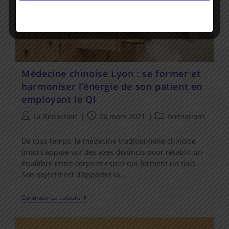
Médecine chinoise Lyon : se former et
harmoniser l’énergie de son patient en
employant le QI
Auteur/autrice
Post
Post
La Rédaction
26 mars 2021
Formations
de
published:
category:
la
De tous temps, la médecine traditionnelle chinoise
publication :
(mtc) s’appuie sur des axes distincts pour rétablir un
équilibre entre corps et esprit qui forment un tout.
Son objectif est d’apporter la…
Médecine
Continuer La Lecture
Chinoise
Lyon
: