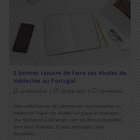
3 bonnes raisons de faire ses études de
médecine au Portugal
Auteur/autrice
Post
Post
La Rédaction
25 mai 2021
Formations
de
published:
category:
la
Vous ambitionnez de commencer une formation en
publication :
médecine ? Faire vos études sur place et envisager
une formation à l’étranger sont les deux possibilités
dont vous disposez. Si vous envisagez cette
deuxième…