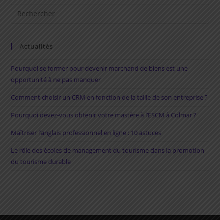
Rechercher
sur
ce
site
Actualités
Pourquoi se former pour devenir marchand de biens est une
opportunité à ne pas manquer
Comment choisir un CRM en fonction de la taille de son entreprise ?
Pourquoi devez-vous obtenir votre mastère à l’ESCM à Colmar ?
Maîtriser l’anglais professionnel en ligne : 10 astuces
Le rôle des écoles de management du tourisme dans la promotion
du tourisme durable