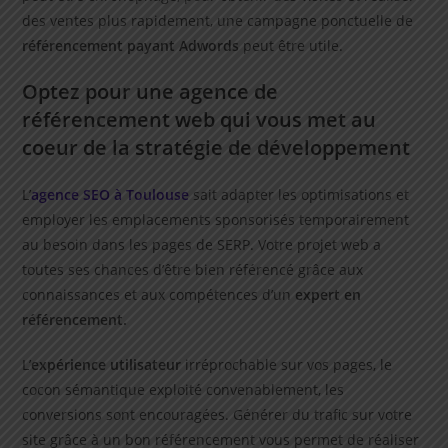
des ventes plus rapidement, une campagne ponctuelle de
référencement payant Adwords
peut être utile.
Optez pour une agence de
référencement web qui vous met au
coeur de la stratégie de développement
L’
agence SEO à Toulouse
sait adapter les optimisations et
employer les emplacements sponsorisés temporairement
au besoin dans les pages de SERP. Votre projet web a
toutes ses chances d’être bien référencé grâce aux
connaissances et aux compétences d’un
expert en
référencement.
L’
expérience utilisateur
irréprochable sur vos pages, le
cocon sémantique exploité convenablement, les
conversions sont encouragées. Générer du trafic sur votre
site grâce à un bon référencement vous permet de réaliser