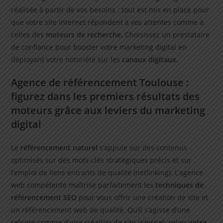
réalisée à partir de vos besoins : tout est mis en place pour
que votre site internet répondent à vos attentes comme à
celles des
moteurs de recherche.
Choisissez un prestataire
de confiance pour booster votre marketing digital en
déployant votre notoriété sur les
canaux digitaux.
Agence de référencement Toulouse :
figurez dans les premiers résultats des
moteurs grâce aux leviers du marketing
digital
Le
référencement naturel
s’appuie sur des contenus
optimisés sur des mots-clés stratégiques précis et sur
l’emploi de liens entrants de qualité (netlinking). L’agence
web compétente maîtrise parfaitement les
techniques de
référencement SEO
pour vous offrir une création de site et
un référencement web de qualité. Qu’il s’agisse d’une
refonte comme d’une création de site internet, selon
votre