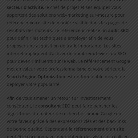
secteur d’activité
, le chef de projet et ses équipes vous
apportent des solutions web-marketing sur-mesure pour
référencer votre site de manière visible dans les pages de
résultats des moteurs. Le référenceur réalise un
audit SEO
pour définir les techniques à employer afin de vous
proposer une acquisition de trafic importante. Les sites
internet impliquent d’activer de nombreux leviers du SEO
pour devenir influents sur le web. Le référencement Google
met en valeur votre professionnalisme et votre sérieux, la
Search Engine Optimization
est un formidable moyen de
déployer votre popularité.
Afin de vous amener un retour sur investissement
conséquent, le
consultant SEO
peut faire pencher les
algorithmes du moteur de recherche comme Google en
votre faveur grâce à des expressions clés et des backlinks
de bonne qualité. Cependant
le référencement d’un site
peut être chronophage, pour obtenir des visites et réaliser