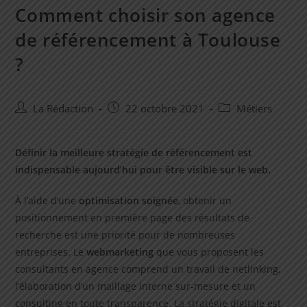
Comment choisir son agence
de référencement à Toulouse
?
Auteur/autrice
Post
Post
La Rédaction
22 octobre 2021
Métiers
de
published:
category:
la
publication :
Définir la meilleure stratégie de référencement est
indispensable aujourd’hui pour être visible sur le web.
À l’aide d’une
optimisation soignée
, obtenir un
positionnement en première page des résultats de
recherche est une priorité pour de nombreuses
entreprises. Le
webmarketing
que vous proposent les
consultants en agence comprend un travail de netlinking,
l’élaboration d’un maillage interne sur-mesure et un
consulting en toute transparence. La stratégie digitale est