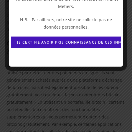
Bitcoin en suivant les instructions du logiciel. Une fois que
Métiers.
vous aurez une adresse, vous pourrez recevoir des Bitcoins
en effectuant des transferts depuis d’autres portefeuilles
N.B. : Par ailleurs, notre site ne collecte pas de
ou en achetant des Bitcoins auprès d’une plateforme
données personnelles.
d’exchange populaire comme Coinbase.
Comment avoir des bitcoin gratuitement
?
Bitcoins sont une forme de monnaie virtuelle qui peut être
utilisée pour effectuer des paiements en ligne. Ils sont
généralement achetés auprès d’une plateforme d’échange
de bitcoins, mais il est également possible de les obtenir
gratuitement. Voici quelques façons d’obtenir des bitcoins
gratuitement :- En utilisant un portefeuille bitcoin : certains
portefeuilles bitcoin offrent des fonctionnalités
supplémentaires qui vous permettent d’obtenir des
bitcoins gratuitement. Par exemple, certaines applications
vous permettent de collecter des « satoshis » (unités de