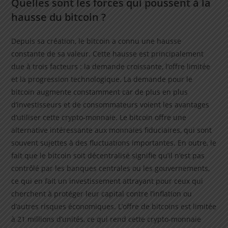
Quelles sont les forces qui poussent à la
hausse du bitcoin ?
Depuis sa création, le bitcoin a connu une hausse
constante de sa valeur. Cette hausse est principalement
due à trois facteurs : la demande croissante, l’offre limitée
et la progression technologique. La demande pour le
bitcoin augmente constamment car de plus en plus
d’investisseurs et de consommateurs voient les avantages
d’utiliser cette crypto-monnaie. Le bitcoin offre une
alternative intéressante aux monnaies fiduciaires, qui sont
souvent sujettes à des fluctuations importantes. En outre, le
fait que le bitcoin soit décentralisé signifie qu’il n’est pas
contrôlé par les banques centrales ou les gouvernements,
ce qui en fait un investissement attrayant pour ceux qui
cherchent à protéger leur capital contre l’inflation ou
d’autres risques économiques. L’offre de bitcoins est limitée
à 21 millions d’unités, ce qui rend cette crypto-monnaie