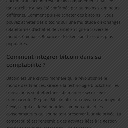
aucune transaction n’est jamais complètement finalisée
tant qu’elle n’a pas été confirmée par au moins six mineurs
différents. Comment puis-je acheter des bitcoins ? Vous
pouvez acheter des bitcoins sur une multitude d’exchanges
(plateformes d’achat et de vente) en ligne à travers le
monde; Coinbase, Binance et Kraken sont trois des plus
populaires.
Comment intégrer bitcoin dans sa
comptabilité ?
Bitcoin est une crypto-monnaie qui a révolutionné le
monde des finances. Grâce à la technologie blockchain, les
transactions sont effectuées de manière sécurisée et
transparente. De plus, Bitcoin offre un niveau de anonymat
élevé, ce qui est idéal pour les commerçants et les
consommateurs qui souhaitent préserver leur vie privée. La
comptabilité est l’ensemble des activités liées à la gestion