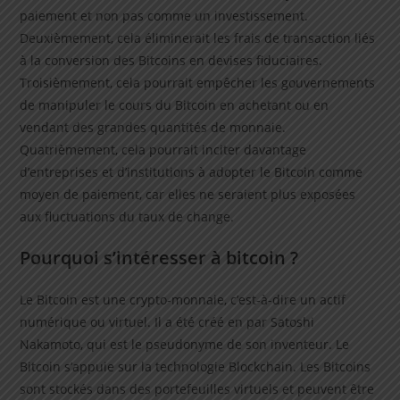
paiement et non pas comme un investissement.
Deuxièmement, cela éliminerait les frais de transaction liés
à la conversion des Bitcoins en devises fiduciaires.
Troisièmement, cela pourrait empêcher les gouvernements
de manipuler le cours du Bitcoin en achetant ou en
vendant des grandes quantités de monnaie.
Quatrièmement, cela pourrait inciter davantage
d’entreprises et d’institutions à adopter le Bitcoin comme
moyen de paiement, car elles ne seraient plus exposées
aux fluctuations du taux de change.
Pourquoi s’intéresser à bitcoin ?
Le Bitcoin est une crypto-monnaie, c’est-à-dire un actif
numérique ou virtuel. Il a été créé en par Satoshi
Nakamoto, qui est le pseudonyme de son inventeur. Le
Bitcoin s’appuie sur la technologie Blockchain. Les Bitcoins
sont stockés dans des portefeuilles virtuels et peuvent être