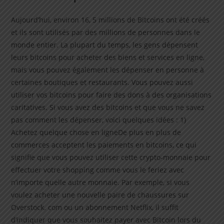
Aujourd’hui, environ 16, 5 millions de Bitcoins ont été créés
et ils sont utilisés par des millions de personnes dans le
monde entier. La plupart du temps, les gens dépensent
leurs bitcoins pour acheter des biens et services en ligne,
mais vous pouvez également les dépenser en personne à
certaines boutiques et restaurants. Vous pouvez aussi
utiliser vos bitcoins pour faire des dons à des organisations
caritatives. Si vous avez des bitcoins et que vous ne savez
pas comment les dépenser, voici quelques idées : 1)
Achetez quelque chose en ligneDe plus en plus de
commerces acceptent les paiements en bitcoins, ce qui
signifie que vous pouvez utiliser cette crypto-monnaie pour
effectuer votre shopping comme vous le feriez avec
n’importe quelle autre monnaie. Par exemple, si vous
voulez acheter une nouvelle paire de chaussures sur
Overstock. com ou un abonnement Netflix, il suffit
d’indiquer que vous souhaitez payer avec Bitcoin lors du