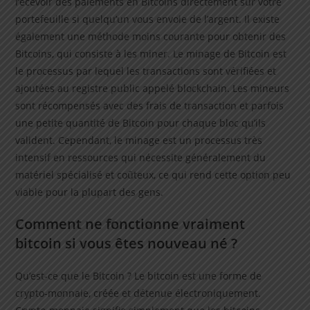
recevoir des paiements en Bitcoins directement sur votre
portefeuille si quelqu’un vous envoie de l’argent. Il existe
également une méthode moins courante pour obtenir des
Bitcoins, qui consiste à les miner. Le minage de Bitcoin est
le processus par lequel les transactions sont vérifiées et
ajoutées au registre public appelé blockchain. Les mineurs
sont récompensés avec des frais de transaction et parfois
une petite quantité de Bitcoin pour chaque bloc qu’ils
valident. Cependant, le minage est un processus très
intensif en ressources qui nécessite généralement du
matériel spécialisé et coûteux, ce qui rend cette option peu
viable pour la plupart des gens.
Comment ne fonctionne vraiment
bitcoin si vous êtes nouveau né ?
Qu’est-ce que le Bitcoin ? Le bitcoin est une forme de
crypto-monnaie, créée et détenue électroniquement.