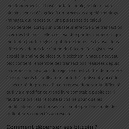
fonctionnement est basé sur la technologie blockchain. Les
bitcoins sont créés grâce à un processus appelé «mining»
(minage), qui repose sur une puissance de calcul
considérable. Lorsqu’un utilisateur effectue une transaction
avec des bitcoins, celle-ci est validée par les «mineurs», qui
mettent à jour le registre public de toutes les transactions
effectuées depuis la création du Bitcoin. Ce registre est
appelé la chaîne de blocs ou blockchain. Chaque nouveau
bloc contient l’ensemble des transactions réalisées depuis
la dernière mise à jour du registre et est chiffré de manière
à ce que seuls les utilisateurs autorisés puissent y accéder.
La sécurité du protocol Bitcoin repose donc sur la difficulté
qu’il y a à modifier ce grand livre comptable public car il
faudrait alors refaire toute la chaîne pour que les
modifications soient prises en compte par l’ensemble des
ordinateurs connectés au réseau.
Comment dépenser ses bitcoin ?