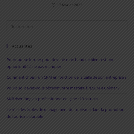
17 février 2022
Rechercher
sur
ce
site
Actualités
Pourquoi se former pour devenir marchand de biens est une
opportunité à ne pas manquer
Comment choisir un CRM en fonction de la taille de son entreprise ?
Pourquoi devez-vous obtenir votre mastère à l’ESCM à Colmar ?
Maîtriser l’anglais professionnel en ligne : 10 astuces
Le rôle des écoles de management du tourisme dans la promotion
du tourisme durable