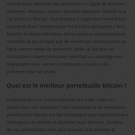
utilisés pour effectuer des paiements en ligne de manière
anonyme. Plusieurs raisons peuvent expliquer l’intérêt que
l’on porte au Bitcoin. Tout d’abord, il s’agit d’un marché très
volatile et donc rentable pour les traders qui savent y faire.
Ensuite, le Bitcoin bénéficie d’une certaine reconnaissance
mondiale et est accepté par de nombreux commerçants en
ligne comme mode de paiement. Enfin, le fait que les
transactions soient anonymes constitue un avantage non
négligeable pour certains internautes soucieux de
préserver leur vie privée.
Quel est le meilleur portefeuille bitcoin ?
Le bitcoin est une crypto-monnaie qui a été créée en .
Depuis lors, son utilisation s’est répandue et de nombreux
portefeuilles bitcoin ont été développés pour permettre aux
utilisateurs de stocker et d’utiliser leurs bitcoins. Certains
de ces portefeuilles sont plus avancés que d’autres et