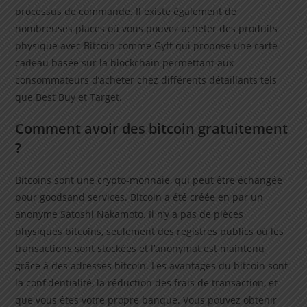
processus de commande. Il existe également de
nombreuses places où vous pouvez acheter des produits
physique avec Bitcoin comme Gyft qui propose une carte-
cadeau basée sur la blockchain permettant aux
consommateurs d’acheter chez différents détaillants tels
que Best Buy et Target.
Comment avoir des bitcoin gratuitement
?
Bitcoins sont une crypto-monnaie, qui peut être échangée
pour goodsand services. Bitcoin a été créée en par un
anonyme Satoshi Nakamoto. Il n’y a pas de pièces
physiques bitcoins, seulement des registres publics où les
transactions sont stockées et l’anonymat est maintenu
grâce à des adresses bitcoin. Les avantages du bitcoin sont
la confidentialité, la réduction des frais de transaction, et
que vous êtes votre propre banque. Vous pouvez obtenir