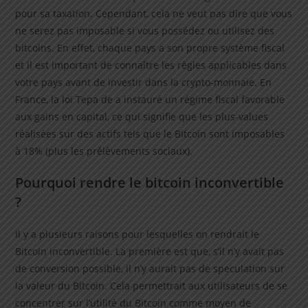
pour sa taxation. Cependant, cela ne veut pas dire que vous
ne serez pas imposable si vous possédez ou utilisez des
bitcoins. En effet, chaque pays a son propre système fiscal
et il est important de connaître les règles applicables dans
votre pays avant de investir dans la crypto-monnaie. En
France, la loi Tepa de a instauré un régime fiscal favorable
aux gains en capital, ce qui signifie que les plus-values
réalisées sur des actifs tels que le Bitcoin sont imposables
à 18% (plus les prélèvements sociaux).
Pourquoi rendre le bitcoin inconvertible
?
Il y a plusieurs raisons pour lesquelles on rendrait le
Bitcoin inconvertible. La première est que, s’il n’y avait pas
de conversion possible, il n’y aurait pas de speculation sur
la valeur du Bitcoin. Cela permettrait aux utilisateurs de se
concentrer sur l’utilité du Bitcoin comme moyen de