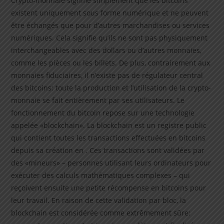
Crypto-monnaie signifie simplement que les bitcoins
existent uniquement sous forme numérique et ne peuvent
être échangés que pour d’autres marchandises ou services
numériques. Cela signifie qu’ils ne sont pas physiquement
interchangeables avec des dollars ou d’autres monnaies,
comme les pièces ou les billets. De plus, contrairement aux
monnaies fiduciaires, il n’existe pas de régulateur central
des bitcoins: toute la production et l’utilisation de la crypto-
monnaie se fait entièrement par ses utilisateurs. Le
fonctionnement du bitcoin repose sur une technologie
appelée «blockchain». La blockchain est un registre public
qui contient toutes les transactions effectuées en bitcoins
depuis sa création en . Ces transactions sont validées par
des «mineurs» – personnes utilisant leurs ordinateurs pour
exécuter des calculs mathématiques complexes – qui
reçoivent ensuite une petite récompense en bitcoins pour
leur travail. En raison de cette validation par bloc, la
blockchain est considérée comme extrêmement sûre: