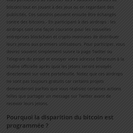
bitcoin) tout en jouant à des jeux ou en regardant des
publicités. Ces satoshis peuvent ensuite être échangés
contre des bitcoins.- En participant à des airdrops : les
airdrops sont une façon courante pour les nouvelles
entreprises blockchain et crypto-monnaies de distribuer
leurs jetons aux premiers utilisateurs. Pour participer, vous
devrez souvent simplement suivre la page Twitter ou
Telegram du projet et envoyer votre adresse Ethereum à la
chaîne officielle après quoi les jetons seront envoyés
directement sur votre portefeuille. Notez que ces airdrops
ne sont pas toujours gratuits car certains projets
demanderont parfois que vous réalisiez certaines actions
telles que partager un message sur Twitter avant de
recevoir leurs jetons.
Pourquoi la disparition du bitcoin est
programmée ?