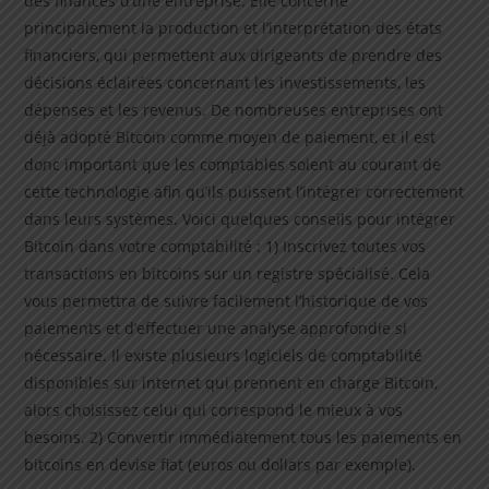
des finances d’une entreprise. Elle concerne
principalement la production et l’interprétation des états
financiers, qui permettent aux dirigeants de prendre des
décisions éclairées concernant les investissements, les
dépenses et les revenus. De nombreuses entreprises ont
déjà adopté Bitcoin comme moyen de paiement, et il est
donc important que les comptables soient au courant de
cette technologie afin qu’ils puissent l’intégrer correctement
dans leurs systèmes. Voici quelques conseils pour intégrer
Bitcoin dans votre comptabilité : 1) Inscrivez toutes vos
transactions en bitcoins sur un registre spécialisé. Cela
vous permettra de suivre facilement l’historique de vos
paiements et d’effectuer une analyse approfondie si
nécessaire. Il existe plusieurs logiciels de comptabilité
disponibles sur internet qui prennent en charge Bitcoin,
alors choisissez celui qui correspond le mieux à vos
besoins. 2) Convertir immédiatement tous les paiements en
bitcoins en devise fiat (euros ou dollars par exemple).