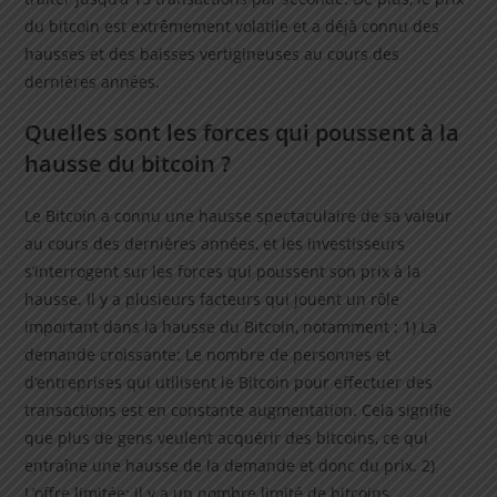
du bitcoin est extrêmement volatile et a déjà connu des
hausses et des baisses vertigineuses au cours des
dernières années.
Quelles sont les forces qui poussent à la
hausse du bitcoin ?
Le Bitcoin a connu une hausse spectaculaire de sa valeur
au cours des dernières années, et les investisseurs
s’interrogent sur les forces qui poussent son prix à la
hausse. Il y a plusieurs facteurs qui jouent un rôle
important dans la hausse du Bitcoin, notamment : 1) La
demande croissante: Le nombre de personnes et
d’entreprises qui utilisent le Bitcoin pour effectuer des
transactions est en constante augmentation. Cela signifie
que plus de gens veulent acquérir des bitcoins, ce qui
entraîne une hausse de la demande et donc du prix. 2)
L’offre limitée: il y a un nombre limité de bitcoins