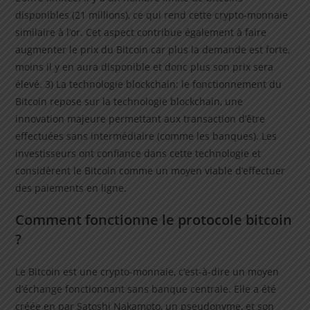
disponibles (21 millions), ce qui rend cette crypto-monnaie
similaire à l’or. Cet aspect contribue également à faire
augmenter le prix du Bitcoin car plus la demande est forte,
moins il y en aura disponible et donc plus son prix sera
élevé. 3) La technologie blockchain: le fonctionnement du
Bitcoin repose sur la technologie blockchain, une
innovation majeure permettant aux transaction d’être
effectuées sans intermédiaire (comme les banques). Les
investisseurs ont confiance dans cette technologie et
considèrent le Bitcoin comme un moyen viable d’effectuer
des paiements en ligne.
Comment fonctionne le protocole bitcoin
?
Le Bitcoin est une crypto-monnaie, c’est-à-dire un moyen
d’échange fonctionnant sans banque centrale. Elle a été
créée en par Satoshi Nakamoto, un pseudonyme, et son