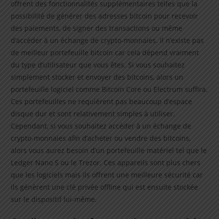
offrent des fonctionnalités supplémentaires telles que la
possibilité de générer des adresses bitcoin pour recevoir
des paiements, de signer des transactions ou même
d’accéder à un échange de crypto-monnaies. Il n’existe pas
de meilleur portefeuille bitcoin car cela dépend vraiment
du type d’utilisateur que vous êtes. Si vous souhaitez
simplement stocker et envoyer des bitcoins, alors un
portefeuille logiciel comme Bitcoin Core ou Electrum suffira.
Ces portefeuilles ne requièrent pas beaucoup d’espace
disque dur et sont relativement simples à utiliser.
Cependant, si vous souhaitez accéder à un échange de
crypto-monnaies afin d’acheter ou vendre des bitcoins,
alors vous aurez besoin d’un portefeuille matériel tel que le
Ledger Nano S ou le Trezor. Ces appareils sont plus chers
que les logiciels mais ils offrent une meilleure sécurité car
ils génèrent une clé privée offline qui est ensuite stockée
sur le dispositif lui-même.