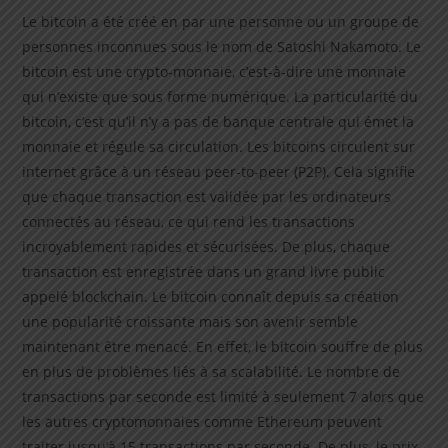
Le bitcoin a été créé en par une personne ou un groupe de
personnes inconnues sous le nom de Satoshi Nakamoto. Le
bitcoin est une crypto-monnaie, c’est-à-dire une monnaie
qui n’existe que sous forme numérique. La particularité du
bitcoin, c’est qu’il n’y a pas de banque centrale qui émet la
monnaie et régule sa circulation. Les bitcoins circulent sur
internet grâce à un réseau peer-to-peer (P2P). Cela signifie
que chaque transaction est validée par les ordinateurs
connectés au réseau, ce qui rend les transactions
incroyablement rapides et sécurisées. De plus, chaque
transaction est enregistrée dans un grand livre public
appelé blockchain. Le bitcoin connaît depuis sa création
une popularité croissante mais son avenir semble
maintenant être menacé. En effet, le bitcoin souffre de plus
en plus de problèmes liés à sa scalabilité. Le nombre de
transactions par seconde est limité à seulement 7 alors que
les autres cryptomonnaies comme Ethereum peuvent
traiter jusqu’à 15 transactions par seconde. De plus, le prix