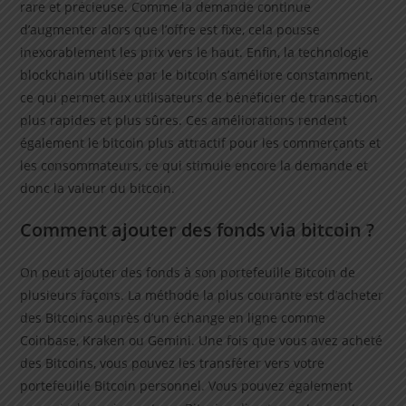
rare et précieuse. Comme la demande continue
d’augmenter alors que l’offre est fixe, cela pousse
inexorablement les prix vers le haut. Enfin, la technologie
blockchain utilisée par le bitcoin s’améliore constamment,
ce qui permet aux utilisateurs de bénéficier de transaction
plus rapides et plus sûres. Ces améliorations rendent
également le bitcoin plus attractif pour les commerçants et
les consommateurs, ce qui stimule encore la demande et
donc la valeur du bitcoin.
Comment ajouter des fonds via bitcoin ?
On peut ajouter des fonds à son portefeuille Bitcoin de
plusieurs façons. La méthode la plus courante est d’acheter
des Bitcoins auprès d’un échange en ligne comme
Coinbase, Kraken ou Gemini. Une fois que vous avez acheté
des Bitcoins, vous pouvez les transférer vers votre
portefeuille Bitcoin personnel. Vous pouvez également