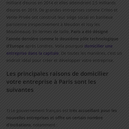
milliard d’euros en 2014 et elles atteindront 2,5 milliards
d’euros en 2019. De grandes entreprises comme Criteo et
Vente-Privée ont construit leur siège social en banlieue
parisienne (respectivement à Meudon et Issy les
Moulineaux). En termes de taille,
Paris a été désigné
l’année dernière comme le deuxième pôle technologique
d’Europe
après Londres. Voila pourquoi
domicilier une
entreprise dans la capitale
. De toutes les manières, c’est un
endroit idéal pour créer et développer votre entreprise.
Les principales raisons de domicilier
votre entreprise à Paris sont les
suivantes
1) Le gouvernement français est
très accueillant pour les
nouvelles entreprises et offre un certain nombre
d’incitations
, notamment :