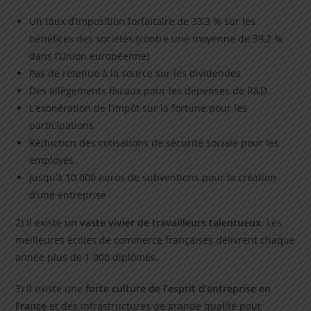
Un taux d’imposition forfaitaire de 33,3 % sur les
bénéfices des sociétés (contre une moyenne de 39,2 %
dans l’Union européenne)
Pas de retenue à la source sur les dividendes
Des allègements fiscaux pour les dépenses de R&D
L’exonération de l’impôt sur la fortune pour les
participations
Réduction des cotisations de sécurité sociale pour les
employés
Jusqu’à 10 000 euros de subventions pour la création
d’une entreprise
2) Il existe un
vaste vivier de travailleurs talentueux
. Les
meilleures écoles de commerce françaises délivrent chaque
année plus de 1 000 diplômés.
3) Il existe une
forte culture de l’esprit d’entreprise en
France
et des infrastructures de grande qualité pour