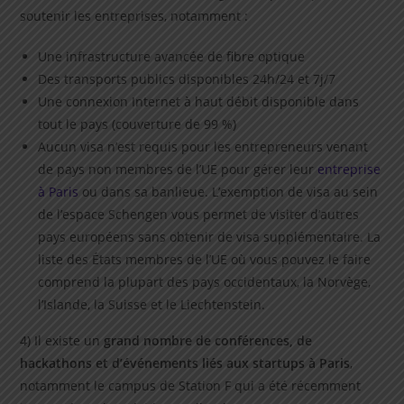
soutenir les entreprises, notamment :
Une infrastructure avancée de fibre optique
Des transports publics disponibles 24h/24 et 7j/7
Une connexion Internet à haut débit disponible dans
tout le pays (couverture de 99 %)
Aucun visa n’est requis pour les entrepreneurs venant
de pays non membres de l’UE pour gérer leur
entreprise
à Paris
ou dans sa banlieue. L’exemption de visa au sein
de l’espace Schengen vous permet de visiter d’autres
pays européens sans obtenir de visa supplémentaire. La
liste des États membres de l’UE où vous pouvez le faire
comprend la plupart des pays occidentaux, la Norvège,
l’Islande, la Suisse et le Liechtenstein.
4) Il existe un
grand nombre de conférences, de
hackathons et d’événements liés aux startups à Paris
,
notamment le campus de Station F qui a été récemment