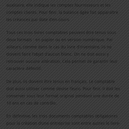
auxiliaire, elle indique les comptes fournisseurs et les
comptes clients. Pour finir, la balance âgée fait apparaître
les créances par date d’en-cours.
Tous ces trois livres comptables peuvent être tenus sous
deux formats : en papier ou en version numérique. Par
ailleurs, comme dans le cas du livre d’inventaire, ils ne
doivent faire l’objet d’aucun blanc. On ne doit aussi y
retrouver aucune altération. Cela permet de garantir leur
caractère définitif.
De plus, ils doivent être tenus en français. Le comptable
doit aussi utiliser comme devise l’euro. Pour finir, il doit les
conserver sous leur format original pendant une durée de
10 ans en cas de contrôle.
En définitive, les trois documents comptables obligatoires
pour la création d’une entreprise sont entre autres le livre-