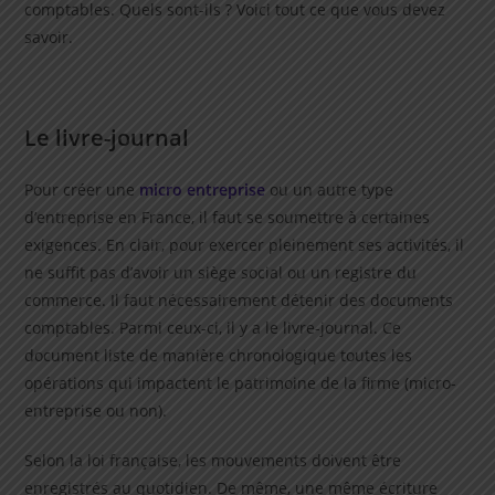
comptables. Quels sont-ils ? Voici tout ce que vous devez
savoir.
Le livre-journal
Pour créer une
micro entreprise
ou un autre type
d’entreprise en France, il faut se soumettre à certaines
exigences. En clair, pour exercer pleinement ses activités, il
ne suffit pas d’avoir un siège social ou un registre du
commerce. Il faut nécessairement détenir des documents
comptables. Parmi ceux-ci, il y a le livre-journal. Ce
document liste de manière chronologique toutes les
opérations qui impactent le patrimoine de la firme (micro-
entreprise ou non).
Selon la loi française, les mouvements doivent être
enregistrés au quotidien. De même, une même écriture