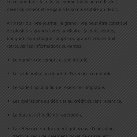
correspondant. À la fin, la somme totale au crédit doit
nécessairement être égale à la somme totale au débit.
À l’instar du livre-journal, le grand-livre peut être constitué
de plusieurs grands livres auxiliaires (achats, ventes,
banque). Pour chaque compte du grand livre, on doit
retrouver les informations suivantes :
Le numéro de compte et son intitulé,
Le solde initial au début de l’exercice comptable,
Le solde final à la fin de l’exercice comptable,
Les opérations au débit et au crédit durant l’exercice,
La date et le libellé de l’opération,
La référence du document qui prouve l’opération
(facture, reçu de paiement, ticket de caisse, etc.).