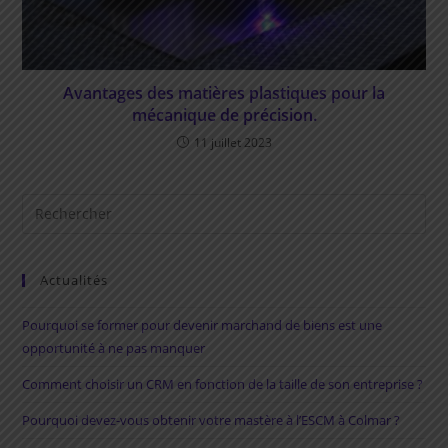
Avantages des matières plastiques pour la
mécanique de précision.
11 juillet 2023
Rechercher
sur
ce
site
Actualités
Pourquoi se former pour devenir marchand de biens est une
opportunité à ne pas manquer
Comment choisir un CRM en fonction de la taille de son entreprise ?
Pourquoi devez-vous obtenir votre mastère à l’ESCM à Colmar ?