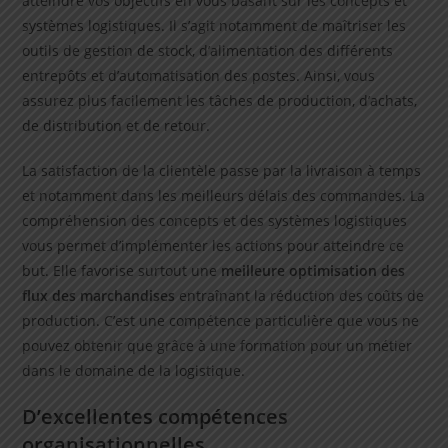
atteindre vos objectifs en vous basant sur les concepts et
systèmes logistiques. Il s’agit notamment de maîtriser les
outils de gestion de stock, d’alimentation des différents
entrepôts et d’automatisation des postes. Ainsi, vous
assurez plus facilement les tâches de production, d’achats,
de distribution et de retour.
La satisfaction de la clientèle passe par la livraison à temps
et notamment dans les meilleurs délais des commandes. La
compréhension des concepts et des systèmes logistiques
vous permet d’implémenter les actions pour atteindre ce
but. Elle favorise surtout une
meilleure optimisation des
flux des marchandises
entraînant la réduction des coûts de
production. C’est une compétence particulière que vous ne
pouvez obtenir que grâce à une formation pour un métier
dans le domaine de la logistique.
D’excellentes compétences
organisationnelles