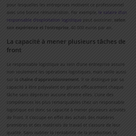
pour lesquelles les entreprises motivent ce professionnel
avec une bonne rémunération. Par exemple,
le salaire d’un
responsable d’exploitation logistique
peut avoisiner,
selon
son expérience et l’entreprise
, 40 000 euros par an.
La capacité à mener plusieurs tâches de
front
Le responsable logistique au sein d’une entreprise assure
non seulement les opérations logistiques, mais veille aussi
sur la
chaîne d’approvisionnement
. Il se distingue par sa
capacité à être polyvalent en gérant efficacement chaque
tâche sans déprécier aucune d’entre elles. L’une des
compétences les plus remarquables chez un responsable
logistique est donc sa capacité à mener plusieurs activités
de front. Il s’occupe en effet des achats des matières
premières et des matériels de travail et s’assure de leur
qualité. Sans oublier la rentabilité de la production, la