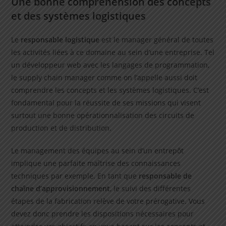
Une bonne compréhension des concepts
et des systèmes logistiques
Le
responsable logistique
est le manager général de toutes
les activités liées à ce domaine au sein d’une entreprise. Tel
un développeur web avec les langages de programmation,
le supply chain manager comme on l’appelle aussi doit
comprendre les concepts et les systèmes logistiques. C’est
fondamental pour la réussite de ses missions qui visent
surtout une bonne opérationnalisation des circuits de
production et de distribution.
Le management des équipes au sein d’un entrepôt
implique une parfaite maîtrise des connaissances
techniques par exemple. En tant que
responsable de
chaîne d’approvisionnement
, le suivi des différentes
étapes de la fabrication relève de votre prérogative. Vous
devez donc prendre les dispositions nécessaires pour