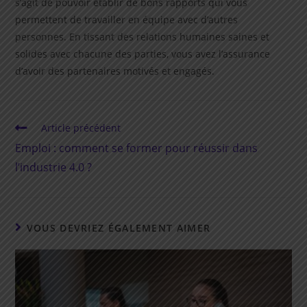
s’agit de pouvoir établir de bons rapports qui vous
permettent de travailler en équipe avec d’autres
personnes. En tissant des relations humaines saines et
solides avec chacune des parties, vous avez l’assurance
d’avoir des partenaires motivés et engagés.
Read
Article précédent
more
Emploi : comment se former pour réussir dans
articles
l’industrie 4.0 ?
VOUS DEVRIEZ ÉGALEMENT AIMER