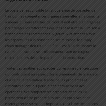
Le poste de responsable logistique exige de posséder de
très bonnes
compétences organisationnelles
et la capacité
à mener plusieurs tâches de front. Il doit être bien organisé
pour diriger les différentes équipes et assurer la livraison à
bonne date des commandes. Rigoureux et attentif à tous
les aspects liés à la réussite de ses missions, le supply
chain manager doit tout planifier. C’est à lui de donner le
rythme de travail à ses collaborateurs afin de toujours
rester dans les délais impartis pour la production.
Toutes ces qualités et capacités du responsable logistique
qui contribuent au respect des engagements de la société
et à sa belle réputation. Il anticipe les problèmes et
difficultés éventuels pour le bon déroulement des
opérations. Ses compétences organisationnelles lui
permettent d’être préparé à toutes les épreuves et de
mieux gérer le stress des imprévus. C’est l’une des raisons