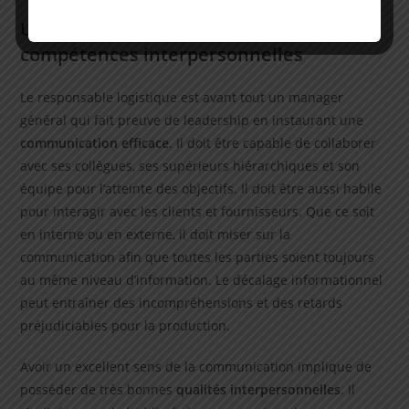
Une communication efficace et des
compétences interpersonnelles
Le responsable logistique est avant tout un manager
général qui fait preuve de leadership en instaurant une
communication efficace
. Il doit être capable de collaborer
avec ses collègues, ses supérieurs hiérarchiques et son
équipe pour l’atteinte des objectifs. Il doit être aussi habile
pour interagir avec les clients et fournisseurs. Que ce soit
en interne ou en externe, il doit miser sur la
communication afin que toutes les parties soient toujours
au même niveau d’information. Le décalage informationnel
peut entraîner des incompréhensions et des retards
préjudiciables pour la production.
Avoir un excellent sens de la communication implique de
posséder de très bonnes
qualités interpersonnelles
. Il