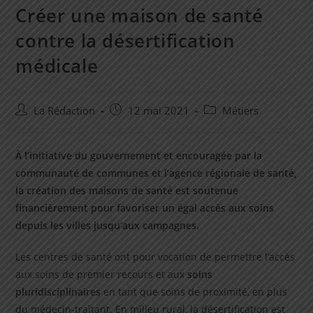
Créer une maison de santé
contre la désertification
médicale
Auteur/autrice
Post
Post
La Rédaction
12 mai 2021
Métiers
de
published:
category:
la
publication :
À l’initiative du gouvernement et encouragée par la
communauté de communes et l’agence régionale de santé,
la création des maisons de santé est soutenue
financièrement pour favoriser un égal accès aux soins
depuis les villes jusqu’aux campagnes.
Les centres de santé ont pour vocation de permettre l’accès
aux soins de premier recours et aux
soins
pluridisciplinaires
en tant que soins de proximité, en plus
du médecin-traitant. En milieu rural, la désertification est