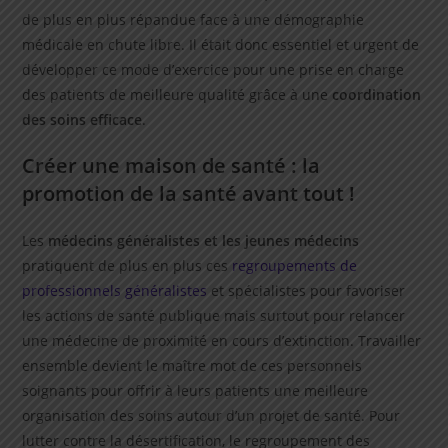
de plus en plus répandue face à une démographie
médicale en chute libre. Il était donc essentiel et urgent de
développer ce mode d’exercice pour une prise en charge
des patients de meilleure qualité grâce à une
coordination
des soins efficace
.
Créer une maison de santé : la
promotion de la santé avant tout !
Les
médecins généralistes et les jeunes médecins
pratiquent de plus en plus ces
regroupements de
professionnels généralistes
et spécialistes pour favoriser
les actions de santé publique mais surtout pour relancer
une médecine de proximité en cours d’extinction. Travailler
ensemble devient le maître mot de ces personnels
soignants pour offrir à leurs patients une meilleure
organisation des soins autour d’un projet de santé. Pour
lutter contre la désertification, le regroupement des