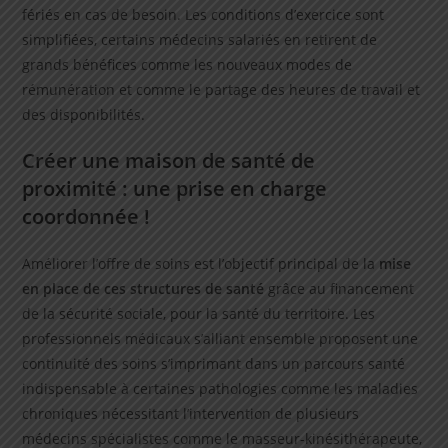
fériés en cas de besoin. Les conditions d’exercice sont
simplifiées, certains médecins salariés en retirent de
grands bénéfices comme les nouveaux modes de
rémunération et comme le partage des heures de travail et
des disponibilités.
Créer une maison de santé de
proximité : une prise en charge
coordonnée !
Améliorer l’offre de soins est l’objectif principal de la
mise
en place de ces structures de santé
grâce au financement
de la sécurité sociale, pour la santé du territoire. Les
professionnels médicaux s’alliant ensemble proposent une
continuité des soins s’imprimant dans un parcours santé
indispensable à certaines pathologies comme les maladies
chroniques nécessitant l’intervention de plusieurs
médecins spécialistes comme le masseur-kinésithérapeute,