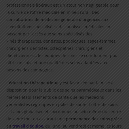
professionnels libéraux est un atout non négligeable pour
la survie de l’offre médicale en milieu rural. Des
consultations de médecine générale d’urgences
aux
consultations spécialisées, des analyses médicales en
passant par l’accès aux soins spécialisés des
kinésithérapeutes, dentistes, podologues, sages-femmes,
chirurgiens-dentistes, ostéopathes, chirurgiens et
diététiciennes… les équipes de soins se coordonnent pour
offrir un suivi et une qualité des soins adaptées aux
besoins des campagnes.
L’
éducation thérapeutique
y est favorisée par la mise à
disposition pour le public des soins paramédicaux dans les
mêmes établissements de santé que les médecins
généralistes regroupés en pôles de santé. L’offre de soins
est alors globalisée et coordonnée au sein même du centre
de santé tout en assurant une
permanence des soins grâce
au
travail d’équipe
, du lundi au vendredi et même les jours