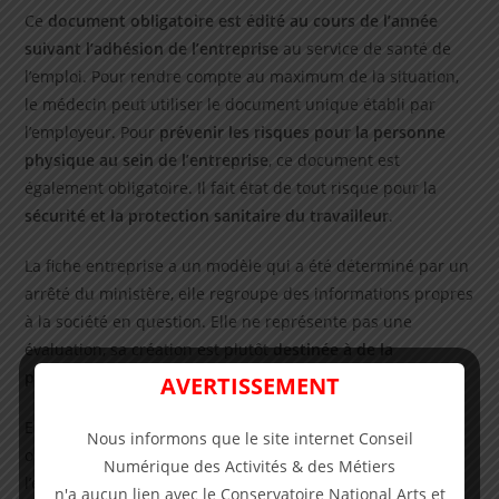
Ce
document obligatoire est édité au cours de l’année
suivant l’adhésion de l’entreprise
au service de santé de
l’emploi. Pour rendre compte au maximum de la situation,
le médecin peut utiliser le document unique établi par
l’employeur. Pour
prévenir les risques pour la personne
physique au sein de l’entreprise
, ce document est
également obligatoire. Il fait état de tout risque pour la
sécurité et la protection sanitaire du travailleur
.
La fiche entreprise a un modèle qui a été déterminé par un
arrêté du ministère, elle regroupe des informations propres
à la société en question. Elle ne représente pas une
évaluation, sa création est plutôt
destinée à de la
prévention
.
AVERTISSEMENT
Elle découle d’échanges, de paramètres recueillis et d’une
Nous informons que le site internet Conseil
observation soignée mise en place au cours de la visite de
Numérique des Activités & des Métiers
l’espace de travail. Le médecin peut y apposer des
n'a aucun lien avec le Conservatoire National Arts et