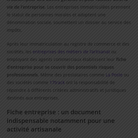
vie de l’entreprise
. Les entreprises immatriculées prennent
le statut de personnes morales et adoptent une
dénomination sociale, soumettent un dossier au service des
impôts.
Après leur immatriculation au registre de commerce et des
sociétés, les
entreprises des métiers de l’artisanat
ou
employant des agents commerciaux établissent leur
fiche
d’entreprise pour se couvrir des potentiels risques
professionnels
. Même des prestataires comme
La Poste
ou
des sociétés comme
17track
ont la responsabilité de
répondre à différents critères administratifs et juridiques
destinés aux entreprises.
Fiche entreprise : un document
indispensable notamment pour une
activité artisanale