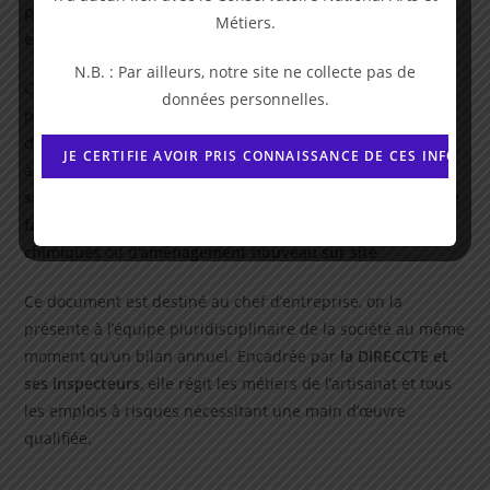
préconisations pour améliorer l’environnement des
Métiers.
employés
.
N.B. : Par ailleurs, notre site ne collecte pas de
Cette
formalité juridique
peut être un support intéressant
données personnelles.
pour son document unique ou pour élaborer un plan
d’action pertinent. Elle ne possède pas d’impératif de mise
à jour comme le veut le document unique,
elle est
seulement modifiée lors de changements de processus de
fabrication
, en cas de
mobilisation de substances
chimiques
ou d’
aménagement nouveau sur site
.
Ce document est destiné au chef d’entreprise, on la
présente à l’équipe pluridisciplinaire de la société au même
moment qu’un bilan annuel. Encadrée par
la DIRECCTE et
ses inspecteurs
, elle régit les métiers de l’artisanat et tous
les emplois à risques nécessitant une main d’œuvre
qualifiée.