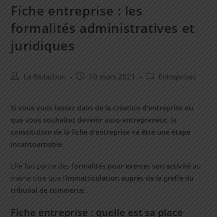
Fiche entreprise : les
formalités administratives et
juridiques
Auteur/autrice
Post
Post
La Rédaction
10 mars 2021
Entreprises
de
published:
category:
la
publication :
Si vous vous lancez dans de la création d’entreprise ou
que vous souhaitez devenir auto-entrepreneur, la
constitution de la fiche d’entreprise va être une étape
incontournable.
Elle fait partie des
formalités pour exercer son activité
au
même titre que l’
immatriculation auprès de la greffe du
tribunal de commerce
.
Fiche entreprise : quelle est sa place