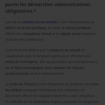
parmi les démarches administratives
obligatoires ?
Lors de la
création d’une société
, il est indispensable de
définir sa forme juridique
. En effet, le
statut juridique
définit ses
cotisations Urssaf
et le
régime social
adapté à
chacune des professions.
Cette fiche est définie par le
médecin du travail
en
coopération avec le dirigeant après avoir effectué une
visite de l’entreprise
. Elle va permettre aux entrepreneurs
de
se faire accompagner pour évaluer les risques
professionnels
de leur établissement.
Le
Code du Travail
la rend obligatoire et présente une
liste
de critères
auxquels l’entreprise doit répondre. Ce
document officiel est régulièrement mis à jour, détaillant
les effectifs et les potentiels risques auxquels ils s’exposent