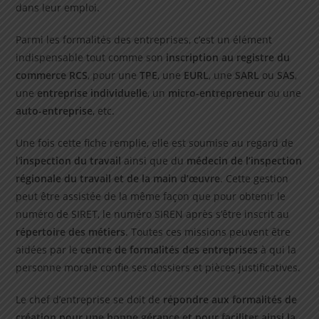
dans leur emploi.
Parmi les formalités des entreprises, c’est un élément
indispensable tout comme son
inscription au registre du
commerce RCS
, pour une
TPE
, une
EURL
, une
SARL
ou
SAS
,
une
entreprise individuelle
, un
micro-entrepreneur
ou une
auto-entreprise
, etc.
Une fois cette fiche remplie, elle est soumise au regard de
l’
inspection du travail
ainsi que du
médecin de l’inspection
régionale du travail et de la main d’œuvre
. Cette gestion
peut être assistée de la même façon que pour obtenir le
numéro de SIRET, le numéro SIREN après s’être inscrit au
répertoire des métiers
. Toutes ces missions peuvent être
aidées par le
centre de formalités des entreprises
à qui la
personne morale confie ses dossiers et pièces justificatives.
Le chef d’entreprise se doit de
répondre aux formalités de
création pour une bonne gérance et pour faciliter ainsi la