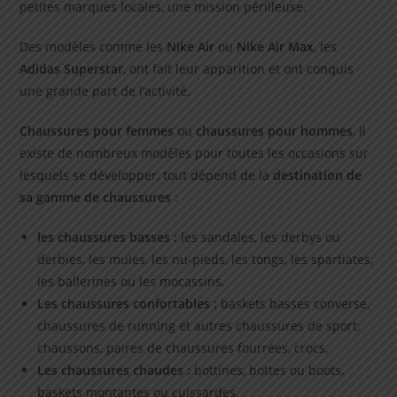
petites marques locales, une mission périlleuse.
Des modèles comme les
Nike Air
ou
Nike Air Max
, les
Adidas Superstar
, ont fait leur apparition et ont conquis
une grande part de l’activité.
Chaussures pour femmes
ou
chaussures pour hommes
, il
existe de nombreux modèles pour toutes les occasions sur
lesquels se développer, tout dépend de la
destination de
sa gamme de chaussures
:
les chaussures basses :
les sandales, les derbys ou
derbies, les mules, les nu-pieds, les tongs, les spartiates,
les ballerines ou les mocassins,
Les chaussures confortables :
baskets basses converse,
chaussures de running et autres chaussures de sport,
chaussons, paires de chaussures fourrées, crocs,
Les chaussures chaudes :
bottines, bottes ou boots,
baskets montantes ou cuissardes,