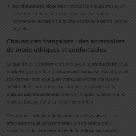
Les chaussures élégantes :
toutes les chaussures ayant
des talons, talons hauts ou chaussures à talons
compensés, escarpins à talons, sandales à talons, talons-
aiguilles.
Chaussures françaises : des accessoires
de mode éthiques et confortables
La
qualité
et le
confort
ont fait place à la
productivité
et au
marketing
, cependant la
chaussure française
n’avait pas dit
son dernier mot. Quelques marques ont maintenu une
activité florissante toutes ces années, on pensera à la
marque des Tropéziennes
née à St Tropez, ou encore à la
marque Bocage qui a vu le jour en Vendée.
Désormais l’
industrie de la chaussure française
est en
effervescence, le consommateur prend petit à petit
conscience des
conséquences de la délocalisation des