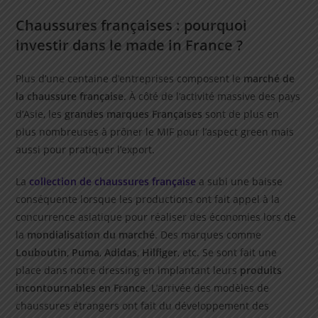
Chaussures françaises : pourquoi
investir dans le made in France
?
Plus d’une centaine d’entreprises composent le
marché de
la chaussure française
. À côté de l’activité massive des pays
d’Asie, les
grandes marques Françaises
sont de plus en
plus nombreuses à prôner le MIF pour l’aspect green mais
aussi pour pratiquer l’export.
La
collection de chaussures française
a subi une baisse
conséquente lorsque les productions ont fait appel à la
concurrence asiatique pour réaliser des économies lors de
la
mondialisation du marché
. Des marques comme
Louboutin
,
Puma
,
Adidas
,
Hilfiger
, etc. Se sont fait une
place dans notre dressing en implantant leurs
produits
incontournables en France
. L’arrivée des modèles de
chaussures étrangers ont fait du développement des