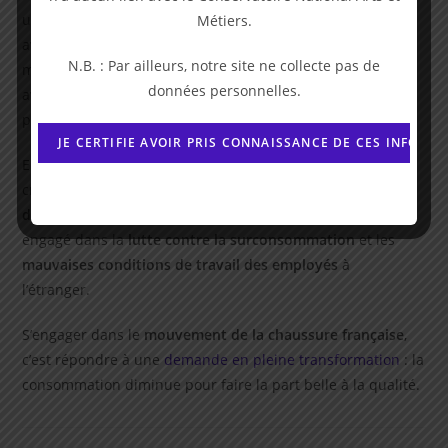
une transparence et une éthique incomparable, surtout
Métiers.
avec le schéma de surproduction actuel qui commence à
N.B. : Par ailleurs, notre site ne collecte pas de
montrer ses limites.
Vendre des chaussures
en mettant en
données personnelles.
avant la responsabilité de l’achat allège la conscience du
potentiel acheteur.
En effet, il ressent une culpabilité moindre au fait de
craquer et d’acheter de belles chaussures à une
fabrique
de chaussures de qualité
, locale et transparente. Il se sent
engagé dans la
lutte contre la surconsommation
et les
mauvaises conditions de travail des employés
à
l’étranger.
S’engager dans le
mouvement de la chaussure française
,
c’est répondre à une
demande en pleine transformation
: la
consommation diminue pour faire la part belle à la qualité.