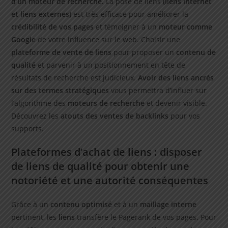
d’un moteur de recherche.
La pose de liens
(liens internet
et liens externes)
est très efficace pour améliorer la
crédibilité de vos pages
et témoigner à un
moteur comme
Google
de votre influence sur le web. Choisir une
plateforme de vente de liens
pour proposer un
contenu de
qualité
et parvenir à un positionnement en tête de
résultats de recherche est judicieux.
Avoir des liens ancrés
sur des termes stratégiques
vous permettra d’influer sur
l’algorithme des
moteurs de recherche
et devenir visible.
Découvrez les
atouts des ventes de backlinks
pour vos
supports.
Plateformes d’achat de liens : disposer
de liens de qualité pour obtenir une
notoriété et une autorité conséquentes
Grâce à un
contenu optimisé
et à un
maillage interne
pertinent, les
liens
transfère le Pagerank de vos pages. Pour