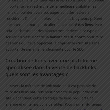
nombre de liens pointant vers le PBN constitue une donnée
importante : en recherche de la
meilleure visibilité,
les
liens qui pointent vers vos pages sont des leviers à
considérer. De plus en plus souvent,
les blogueurs
prêtent
une attention toute particulière à
la qualité des liens.
Pour
cela, ils choisissent des plateformes dédiées à ce type de
service en s’assurant de la
fiabilité des supports
pour faire
des liens qui
développeront la popularité d’un site
sans
apporter de pénalité handicapante pour le SEO.
Création de liens avec une plateforme
spécialisée dans la vente de backlinks :
quels sont les avantages ?
À travers la méthode de link building, il est possible de
faire des liens naturels
pour accroître la popularité d’un
site. Cependant,
cette stratégie de liens
requiert une
énergie et un temps considérables. Pour
gagner du temps