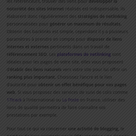
les référenceurs, trouver des liens pour
développer la
notoriété des sites internet
réalisés est indispensable, ils
élaborent donc régulièrement des
stratégies de netlinking
personnalisées pour
générer un maximum de résultats.
Obtenir des backlinks est simple, cependant il y a plusieurs
paramètres à prendre en compte pour
disposer de liens
internes et externes
pertinents dans un travail de
référencement SEO
. Les
plateformes de netlinking
sont
idéales pour les pages de votre site, elles vous proposent
d’
établir des liens naturels
vers votre site pour lui offrir un
ranking plus important.
Choisissez l’ancre et le lien
d’autorité pour
obtenir un effet bénéfique pour vos pages
web
. Si vous proposez des services de suivi de colis comme
17track
à l’international ou
La Poste
en France, utiliser des
liens de qualité permettra de faire connaître vos
prestations par exemple.
Pour tout ce qui va concerner
une activité de blogging,
le