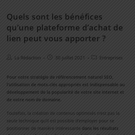
Quels sont les bénéfices
qu’une plateforme d’achat de
lien peut vous apporter ?
Auteur/autrice
Post
Post
La Rédaction
30 juillet 2021
Entreprises
de
published:
category:
la
publication :
Pour votre stratégie de référencement naturel SEO,
l’utilisation de mots-clés appropriés est indispensable au
développement de la popularité de votre site internet et
de votre nom de domaine.
Toutefois, la création de contenus optimisés n’est pas la
seule technique qu’il est possible d’employer pour se
positionner de manière intéressante
dans les résultats